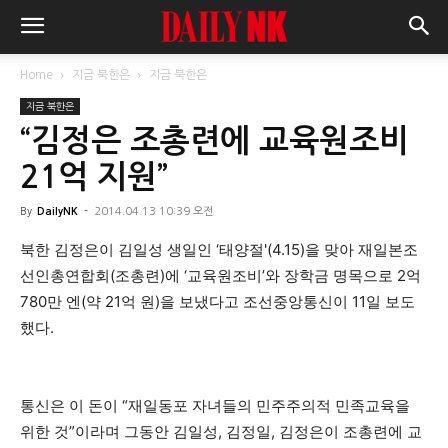
Home
지금 북한은
지금 북한은
지금 북한은
“김정은 조총련에 교육원조비
21억 지원”
By
DailyNK
-
2014.04.13 10:39 오전
북한 김정은이 김일성 생일인 ‘태양절'(4.15)을 맞아 재일본조
선인총연합회(조총련)에 ‘교육원조비’와 장학금 명목으로 2억
780만 엔(약 21억 원)을 보냈다고 조선중앙통신이 11일 보도
했다.
통신은 이 돈이 “재일동포 자녀들의 민주주의적 민족교육을
위한 것”이라며 그동안 김일성, 김정일, 김정은이 조총련에 교