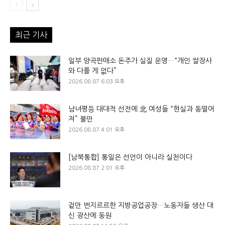
최근 기사
일부 양곡판매소 돈주가 실질 운영…“개인 쌀장사
와 다를 게 없다”
2026.08.07 6:03 오후
남녀평등 대대적 선전에 北 여성들 “현실과 동떨어
져” 불만
2026.08.07 4:01 오후
[남북통합] 통일은 선언이 아니라 실천이다
2026.08.07 2:01 오후
겉만 번지르르한 지방공업공장…노동자들 생산 대
신 광산에 동원