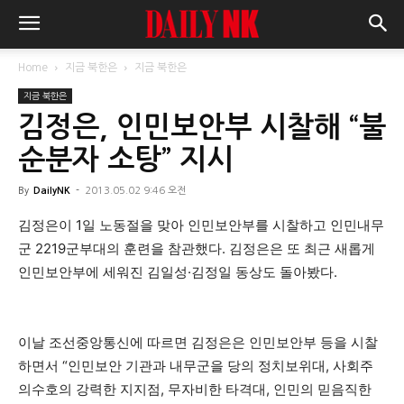
Home
지금 북한은
지금 북한은
지금 북한은
김정은, 인민보안부 시찰해 “불
순분자 소탕” 지시
By
DailyNK
-
2013.05.02 9:46 오전
김정은이 1일 노동절을 맞아 인민보안부를 시찰하고 인민내무
군 2219군부대의 훈련을 참관했다. 김정은은 또 최근 새롭게
인민보안부에 세워진 김일성·김정일 동상도 돌아봤다.
이날 조선중앙통신에 따르면 김정은은 인민보안부 등을 시찰
하면서 “인민보안 기관과 내무군을 당의 정치보위대, 사회주
의수호의 강력한 지지점, 무자비한 타격대, 인민의 믿음직한