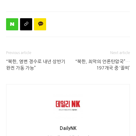
Previous article
Next article
“북한, 영변 경수로 내년 상반기
“북한, 최악의 언론탄압국”…
완전 가동 가능”
197개국 중 ‘꼴찌’
DailyNK