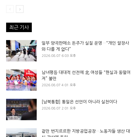
최근 기사
일부 양곡판매소 돈주가 실질 운영…“개인 쌀장사
와 다를 게 없다”
2026.08.07 6:03 오후
남녀평등 대대적 선전에 北 여성들 “현실과 동떨어
져” 불만
2026.08.07 4:01 오후
[남북통합] 통일은 선언이 아니라 실천이다
2026.08.07 2:01 오후
겉만 번지르르한 지방공업공장…노동자들 생산 대