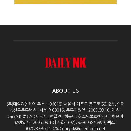
ABOUT US
(주)데일리엔케이 주소 : (04018) 서울시 마포구 동교로 59, 2층, 인터
넷신문등록번호 : 서울 아00016, 등록연월일 : 2005.08.10, 제호 :
DailyNK 발행인: 이광백, 편집인 : 하윤아, 청소년보호책임자 : 하윤아,
발행일자 : 2005.08.10 | 전화 : (02)732-6998/6999, 팩스 :
(02)732-6711 문의: dailynk@uni-media.net