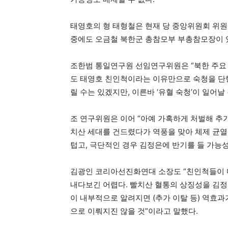
태영호의 형 태형철은 현재 당 중앙위원회 위원
중에도 오금철 북한군 총참모부 부총참모장이 
조한범 통일연구원 선임연구위원은 “북한 주요 
도 태영호 친인척이라는 이유만으로 숙청을 단행
릴 수는 있겠지만, 이른바 ‘유혈 숙청’이 일어
조 연구위원은 이어 “아예 가혹하게 처벌해 추
치산 세대를 건드렸다가 역풍을 맞아 체제 균열
텁고, 극단적인 경우 김정은에 반기를 들 가능성
김광인 코리아선진화연대 소장도 “친인척들이 
내다보긴 어렵다. 빨치산 혈통의 상징성을 김정
이 내부적으로 알려지면 (추가 이탈 등) 역효과
으로 이뤄지진 않을 것”이라고 말했다.