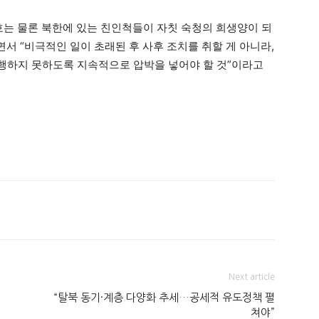
호는 물론 북한에 있는 친인척들이 자칫 숙청의 희생양이 되
면서 “비극적인 일이 초래된 후 사후 조치를 취할 게 아니라,
행하지 못하도록 지속적으로 압박을 넣어야 할 것”이라고
Next article
“탈북 동기·계층 다양화 추세…공세적 유도정책 펼
쳐야”