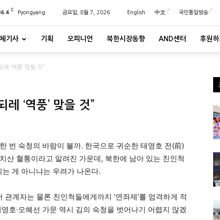
C
36.4
Pyongyang
금요일, 8월 7, 2026
English
中文
국민통일방송
체기사
기획
오피니언
북한시장동향
AND센터
후원하
레 ‘역풍’ 맞을 것”
레 ‘역풍’ 맞을 것”
 번 숙청의 바람이 불까. 한국으로 귀순한 태영호 전(前)
치산 혈통이라고 알려진 가운데, 북한에 남아 있는 친인척
되는 게 아니냐는 우려가 나온다.
 관계자는 물론 친인척들에게까지 ‘연좌제’를 엄격하게 적
태영호·오혜선 가문 역시 김의 숙청을 벗어나기 어렵지 않겠