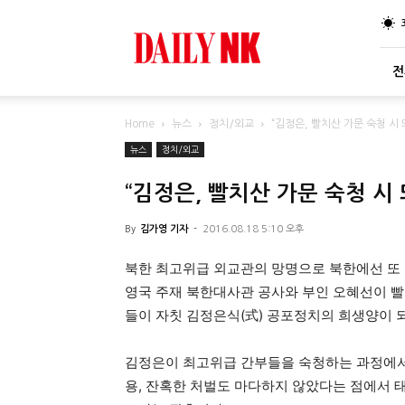
DailyNK
전
Home
뉴스
정치/외교
“김정은, 빨치산 가문 숙청 시 되
뉴스
정치/외교
“김정은, 빨치산 가문 숙청 시 되
By
김가영 기자
-
2016.08.18 5:10 오후
북한 최고위급 외교관의 망명으로 북한에선 또 한
영국 주재 북한대사관 공사와 부인 오혜선이 빨
들이 자칫 김정은식(式) 공포정치의 희생양이 
김정은이 최고위급 간부들을 숙청하는 과정에서
용, 잔혹한 처벌도 마다하지 않았다는 점에서 