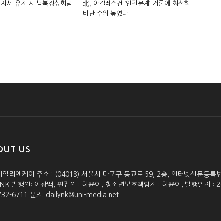
 자세 유지 시 남북정상회담
北, 아킬레스건 ‘인권문제’ 거론에 최선희
비난 수위 높였다
OUT US
데일리엔케이 주소 : (04018) 서울시 마포구 동교로 59, 2층, 인터넷신문등록번호 :
lyNK 발행인: 이광백, 편집인 : 하윤아, 청소년보호책임자 : 하윤아, 발행일자 : 2005.0
732-6711 문의: dailynk@uni-media.net