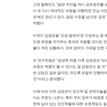
고위 탈북민도 “일반 주민들 역시 공포정치를 
이 또 다시 대대적인 숙청을 자행하면 민심 이반
포’에도 한도가 있다. 일정 수준을 넘으면 ‘공포
적했다.
미국이 김정은을 ‘인권 범죄자’로 지정하는 
인권 유린을 억지하는 효과로 작용할 것이란 견
불이 켜진 상황에서, 외부 압박이 거세질 만한
조 연구위원은 “장성택 처형 이후 김정은은 대내
숙청은 역풍이 될 수 있다는 걸 김정은도 알 것
번 있었던 걸로 알지만, 되도록 은밀히 진행하려
것”이라고 분석했다.
이에 따라 자칫 김정은이 친인척 및 관계자들을
다는 주문도 나온다. 특히 우리 정부가 태영호
한에 남아 있는 친인척들에 대한 보호책임도 질