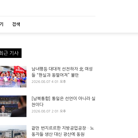
기
검색
최근 기사
남녀평등 대대적 선전하자 北 여성
들 “현실과 동떨어져” 불만
2026.08.07 4:01 오후
[남북통합] 통일은 선언이 아니라 실
천이다
2026.08.07 2:01 오후
겉만 번지르르한 지방공업공장…노
동자들 생산 대신 광산에 동원