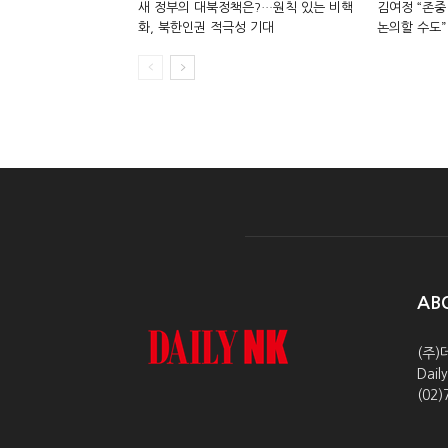
새 정부의 대북정책은?…원칙 있는 비핵
김여정 “존중
화, 북한인권 적극성 기대
논의할 수도”
AB
(주)
Dai
(02)