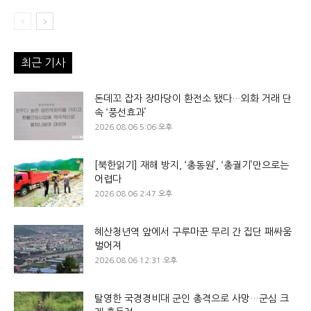
최근 기사
돈데꼬 잡자 장마당이 환전소 됐다…외화 거래 단
속 ‘풍선효과’
2026.08.06 5:06 오후
[북한읽기] 재해 방지, ‘총동원’, ‘총궐기’만으로는
어렵다
2026.08.06 2:47 오후
혜산청년역 앞에서 구루마꾼 무리 간 집단 패싸움
벌어져
2026.08.06 12:31 오후
탈영한 국경경비대 군인 총격으로 사망…군심 크