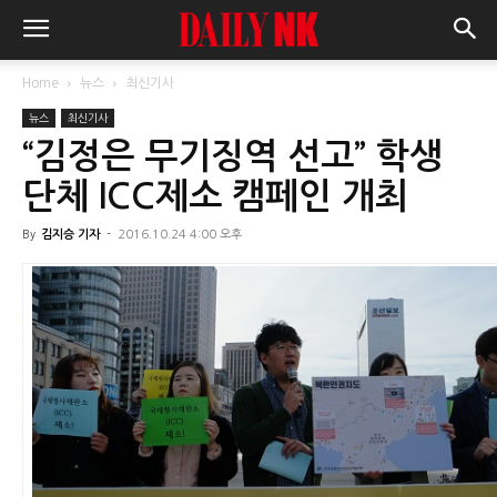
Home
뉴스
최신기사
뉴스
최신기사
“김정은 무기징역 선고” 학생
단체 ICC제소 캠페인 개최
By
김지승 기자
-
2016.10.24 4:00 오후