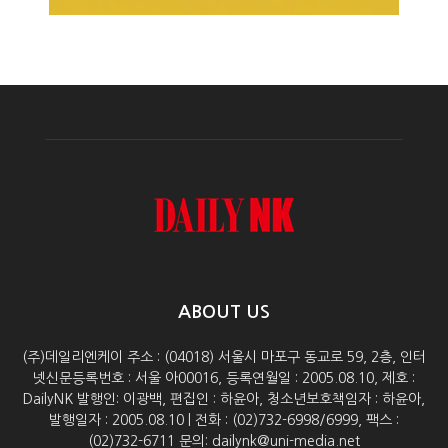
ABOUT US
(주)데일리엔케이 주소 : (04018) 서울시 마포구 동교로 59, 2층, 인터
넷신문등록번호 : 서울 아00016, 등록연월일 : 2005.08.10, 제호 :
DailyNK 발행인: 이광백, 편집인 : 하윤아, 청소년보호책임자 : 하윤아,
발행일자 : 2005.08.10 | 전화 : (02)732-6998/6999, 팩스 :
(02)732-6711 문의: dailynk@uni-media.net