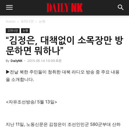
Home
오피니언
논평
오피니언
논평
“김정은, 대책없이 소목장만 방
문하면 뭐하나”
By
DailyNK
-
2015.05.14 10:09 오전
▶전날 북한 주민들이 청취한 대북 라디오 방송 중 주요 내용
을 소개합니다.
<자유조선방송/ 5월 13일>
지난 11일, 노동신문은 김정은이 조선인민군 580군부대 산하