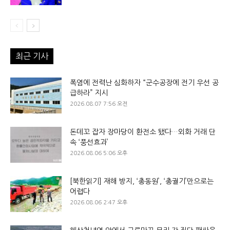
최근 기사
폭염에 전력난 심화하자 “군수공장에 전기 우선 공
급하라” 지시
2026.08.07 7:56 오전
돈데꼬 잡자 장마당이 환전소 됐다…외화 거래 단
속 ‘풍선효과’
2026.08.06 5:06 오후
[북한읽기] 재해 방지, ‘총동원’, ‘총궐기’만으로는
어렵다
2026.08.06 2:47 오후