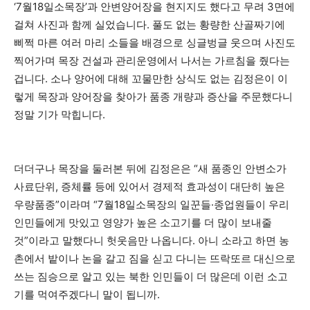
‘7월18일소목장’과 안변양어장을 현지지도 했다고 무려 3면에
걸쳐 사진과 함께 실었습니다. 풀도 없는 황량한 산골짜기에
삐쩍 마른 여러 마리 소들을 배경으로 싱글벙글 웃으며 사진도
찍어가며 목장 건설과 관리운영에서 나서는 가르침을 줬다는
겁니다. 소나 양어에 대해 꼬물만한 상식도 없는 김정은이 이
렇게 목장과 양어장을 찾아가 품종 개량과 증산을 주문했다니
정말 기가 막힙니다.
더더구나 목장을 둘러본 뒤에 김정은은 “새 품종인 안변소가
사료단위, 증체률 등에 있어서 경제적 효과성이 대단히 높은
우량품종”이라며 “7월18일소목장의 일꾼들·종업원들이 우리
인민들에게 맛있고 영양가 높은 소고기를 더 많이 보내줄
것”이라고 말했다니 헛웃음만 나옵니다. 아니 소라고 하면 농
촌에서 밭이나 논을 갈고 짐을 싣고 다니는 뜨락또르 대신으로
쓰는 짐승으로 알고 있는 북한 인민들이 더 많은데 이런 소고
기를 먹여주겠다니 말이 됩니까.