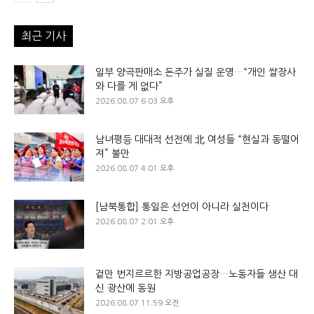
최근 기사
일부 양곡판매소 돈주가 실질 운영…“개인 쌀장사
와 다를 게 없다”
2026.08.07 6:03 오후
남녀평등 대대적 선전에 北 여성들 “현실과 동떨어
져” 불만
2026.08.07 4:01 오후
[남북통합] 통일은 선언이 아니라 실천이다
2026.08.07 2:01 오후
겉만 번지르르한 지방공업공장…노동자들 생산 대
신 광산에 동원
2026.08.07 11:59 오전