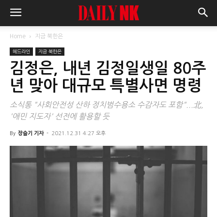
Home
지금 북한은
헤드라인
지금 북한은
김정은, 내년 김정일생일 80주
년 맞아 대규모 특별사면 명령
소식통 "사회안전성 산하 정치범수용소 수감자도 포함"...北,
'애민 지도자' 선전에 활용할 듯
By
장슬기 기자
-
2021.12.31 4:27 오후