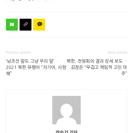
Previous article
Next article
‘남조선 말도 그냥 우리 말’…
북한, 전원회의 결과 상세 보도…
2021 북한 유행어 “자기야, 사랑
김정은 “무겁고 책임적 고민 마
해”
주”
장슬기 기자