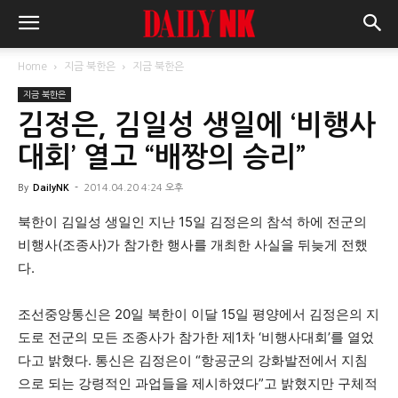
Home
지금 북한은
지금 북한은
지금 북한은
김정은, 김일성 생일에 ‘비행사
대회’ 열고 “배짱의 승리”
By
DailyNK
-
2014.04.20 4:24 오후
북한이 김일성 생일인 지난 15일 김정은의 참석 하에 전군의
비행사(조종사)가 참가한 행사를 개최한 사실을 뒤늦게 전했
다.
조선중앙통신은 20일 북한이 이달 15일 평양에서 김정은의 지
도로 전군의 모든 조종사가 참가한 제1차 ‘비행사대회’를 열었
다고 밝혔다. 통신은 김정은이 “항공군의 강화발전에서 지침
으로 되는 강령적인 과업들을 제시하였다”고 밝혔지만 구체적