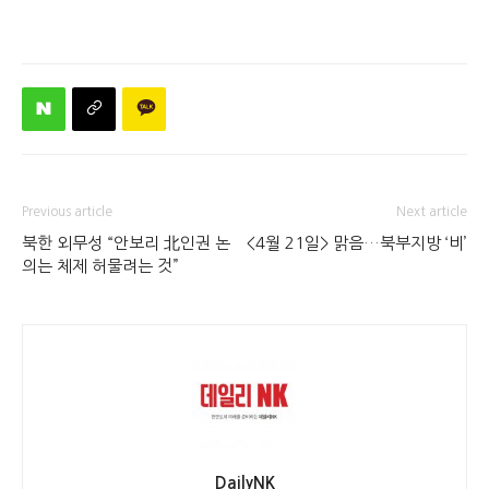
Previous article
Next article
북한 외무성 “안보리 北인권 논
<4월 21일> 맑음…북부지방 ‘비’
의는 체제 허물려는 것”
DailyNK