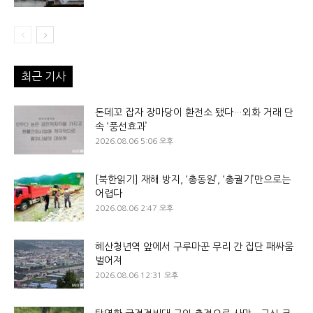
최근 기사
돈데꼬 잡자 장마당이 환전소 됐다…외화 거래 단
속 ‘풍선효과’
2026.08.06 5:06 오후
[북한읽기] 재해 방지, ‘총동원’, ‘총궐기’만으로는
어렵다
2026.08.06 2:47 오후
혜산청년역 앞에서 구루마꾼 무리 간 집단 패싸움
벌어져
2026.08.06 12:31 오후