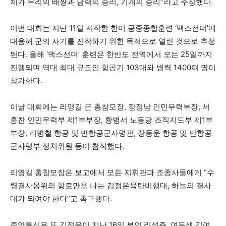
체가 우리의 배짱과 담력의 승리, 기개의 승리”라고 주장했다.
이번 대회는 지난 11일 시작한 한미 공중종합훈련 ‘맥스선더’에
대응해 군의 사기를 진작하기 위한 목적으로 열린 것으로 추정
된다. 올해 ‘맥스선더’ 훈련은 한반도 전역에서 오는 25일까지
진행되며 역대 최대 규모인 항공기 103대와 병력 1400여 명이
참가한다.
이날 대회에는 리영길 군 총참모장, 장정남 인민무력부장, 서
홍찬 인민무력부 제1부부장, 황병서 노동당 조직지도부 제1부
부장, 리병철 항공 및 반항공군사령관, 장동운 항공 및 반항공
군사령부 정치위원 등이 참석했다.
리영길 총참모장은 보고에서 모든 지휘관과 조종사들에게 “수
령결사옹위의 항로만을 나는 김정은육탄비행대, 하늘의 결사
대가 되여야 한다”고 촉구했다.
중앙통신은 또 김정은이 지난 16일 부인 리설주, 여동생 김여