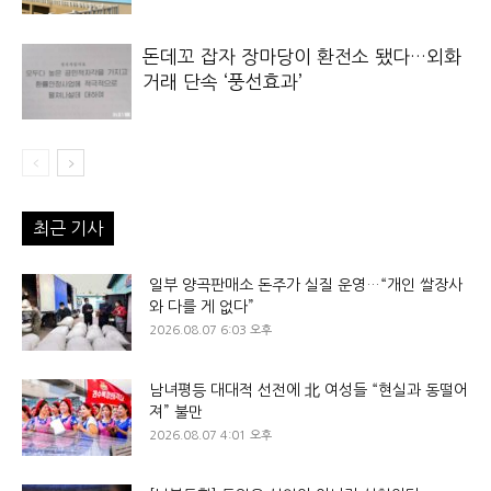
돈데꼬 잡자 장마당이 환전소 됐다…외화
거래 단속 ‘풍선효과’
최근 기사
일부 양곡판매소 돈주가 실질 운영…“개인 쌀장사
와 다를 게 없다”
2026.08.07 6:03 오후
남녀평등 대대적 선전에 北 여성들 “현실과 동떨어
져” 불만
2026.08.07 4:01 오후