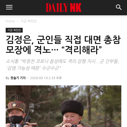
Home
지금 북한은
지금 북한은
김정은, 군인들 직접 대면 총참
모장에 격노… “격리해라”
소식통 "박정천 코로나 음성에도 격리 강행 지시...군 간부들,
'감염 가능성 때문' 수군수군"
By
장슬기 기자
-
2020.03.10 2:33 오후