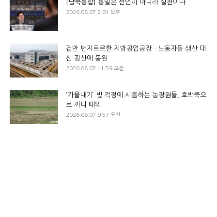
[남북통합] 통일은 선언이 아니라 실천이다
2026.08.07 2:01 오후
겉만 번지르르한 지방공업공장…노동자들 생산 대
신 광산에 동원
2026.08.07 11:59 오전
‘가을내기’ 빚 걱정에 시름하는 농장원들, 호박죽으
로 끼니 때워
2026.08.07 9:57 오전