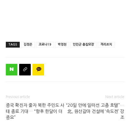
TAGS
김정은
코로나19
박정천
인민군 총참모장
격리조치
Previous article
Next article
중국 확진자 줄자 북한 주민도 사
“20일 만에 일떠선 고층 호텔”…
태 종료 기대… “향후 한달이 더
北, 원산갈마 건설에 ‘속도전’ 강
중요”
조