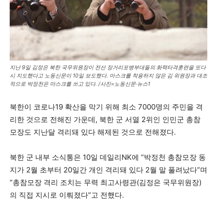
지난 9일 김정은 북한 국무위원장이 전선 장거리포병부대들의 화력타격훈련을 또다
시 지도했다고 노동신문이 10일 보도했다. 마스크를 착용하지 않은 김 위원장과 대조
적으로 박정천은 마스크를 쓰고 있다. /사진=노동신문·뉴스1
북한이 코로나19 확산을 막기 위해 최소 7000명의 주민을 격
리한 것으로 전해진 가운데, 북한 군 서열 2위인 인민군 총참
모장도 지난달 격리돼 있다 해제된 것으로 전해졌다.
북한 군 내부 소식통은 10일 데일리NK에 “박정천 총참모장 동
지가 2월 초부터 20일간 개인 격리돼 있다 2월 말 풀려났다”며
“총참모장 격리 조치는 무력 최고사령관(김정은 국무위원장)
의 직접 지시로 이뤄졌다”고 전했다.