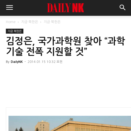
Home
지금 북한은
지금 북한은
지금 북한은
김정은, 국가과학원 찾아 “과학
기술 전폭 지원할 것”
By
DailyNK
-
2014.01.15 10:32 오전