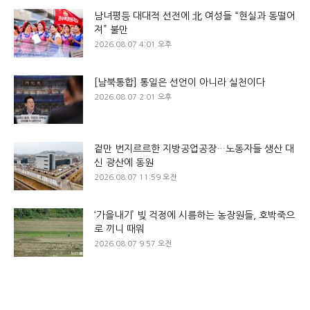
남녀평등 대대적 선전에 北 여성들 “현실과 동떨어
져” 불만
2026.08.07 4:01 오후
[남북통합] 통일은 선언이 아니라 실천이다
2026.08.07 2:01 오후
겉만 번지르르한 지방공업공장…노동자들 생산 대
신 광산에 동원
2026.08.07 11:59 오전
‘가을내기’ 빚 걱정에 시름하는 농장원들, 호박죽으
로 끼니 때워
2026.08.07 9:57 오전