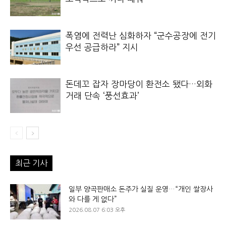
폭염에 전력난 심화하자 “군수공장에 전기
우선 공급하라” 지시
돈데꼬 잡자 장마당이 환전소 됐다…외화
거래 단속 ‘풍선효과’
최근 기사
일부 양곡판매소 돈주가 실질 운영…“개인 쌀장사
와 다를 게 없다”
2026.08.07 6:03 오후