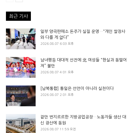
최근 기사
일부 양곡판매소 돈주가 실질 운영…“개인 쌀장사
와 다를 게 없다”
2026.08.07 6:03 오후
남녀평등 대대적 선전에 北 여성들 “현실과 동떨어
져” 불만
2026.08.07 4:01 오후
[남북통합] 통일은 선언이 아니라 실천이다
2026.08.07 2:01 오후
겉만 번지르르한 지방공업공장…노동자들 생산 대
신 광산에 동원
2026.08.07 11:59 오전