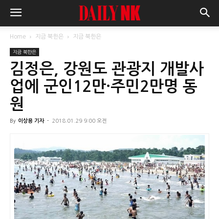
Home
지금 북한은
지금 북한은
지금 북한은
김정은, 강원도 관광지 개발사
업에 군인12만·주민2만명 동
원
By
이상용 기자
-
2018.01.29 9:00 오전