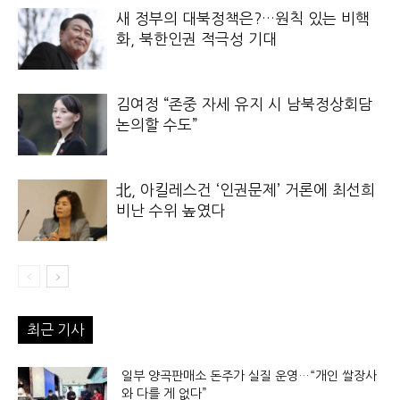
새 정부의 대북정책은?…원칙 있는 비핵
화, 북한인권 적극성 기대
김여정 “존중 자세 유지 시 남북정상회담
논의할 수도”
北, 아킬레스건 ‘인권문제’ 거론에 최선희
비난 수위 높였다
최근 기사
일부 양곡판매소 돈주가 실질 운영…“개인 쌀장사
와 다를 게 없다”