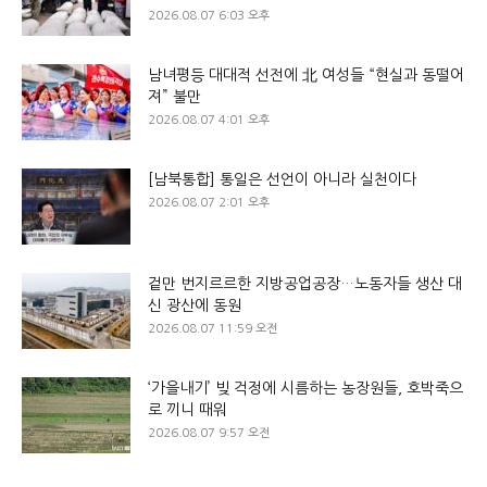
2026.08.07 6:03 오후
남녀평등 대대적 선전에 北 여성들 “현실과 동떨어
져” 불만
2026.08.07 4:01 오후
[남북통합] 통일은 선언이 아니라 실천이다
2026.08.07 2:01 오후
겉만 번지르르한 지방공업공장…노동자들 생산 대
신 광산에 동원
2026.08.07 11:59 오전
‘가을내기’ 빚 걱정에 시름하는 농장원들, 호박죽으
로 끼니 때워
2026.08.07 9:57 오전