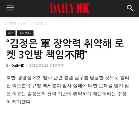
Home
뉴스
정치/외교
뉴스
정치/외교
“김정은 軍 장악력 취약해 로
켓 3인방 책임不問”
By
DailyNK
-
2012.04.23 6:10 오후
북한 ‘광명성 3호’ 발사 관련 총괄 실무를 담당한 것으로 알려
진 박도춘·주규창·백세봉이 발사 실패에 대한 문책을 받지 않
은 이유는 김정은의 권력 기반이 취약하기 때문이라는 주장
이 제기됐다.