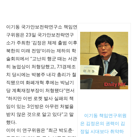
이기동 국가안보전략연구소 책임연
구위원은 23일 국가안보전략연구
소가 주최한 ‘김정은 체제 출범 이후
북한의 미래 전망’이라는 제하의 학
술회의에서 “고난의 행군 때는 서관
히 농업상이 처형당했고, 7.1경제조
치 당시에는 박봉주 내각 총리가 철
직됐으며 화폐개혁 후에는 박남기
당 계획재정부장이 처형됐다”면서
“하지만 이번 로켓 발사 실패의 책
임이 있는 3인방은 아무런 처벌을
받지 않은 것으로 알고 있다”고 말
이기동 책임연구위원
▲
했다.
은 김정은의 권력이 김
이어 이 연구위원은 “최근 박도춘·
정일 시대보다 취약하