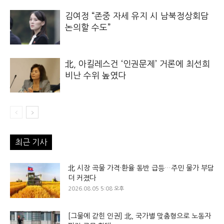
김여정 “존중 자세 유지 시 남북정상회담
논의할 수도”
北, 아킬레스건 ‘인권문제’ 거론에 최선희
비난 수위 높였다
최근 기사
北 시장 곡물 가격·환율 동반 급등…주민 물가 부담
더 커졌다
2026.08.05 5:08 오후
[그물에 갇힌 인권] 北, 국가별 맞춤형으로 노동자