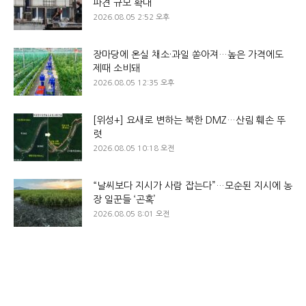
파견 규모 확대
2026.08.05 2:52 오후
장마당에 온실 채소·과일 쏟아져…높은 가격에도
제때 소비돼
2026.08.05 12:35 오후
[위성+] 요새로 변하는 북한 DMZ…산림 훼손 뚜
렷
2026.08.05 10:18 오전
“날씨보다 지시가 사람 잡는다”…모순된 지시에 농
장 일꾼들 ‘곤혹’
2026.08.05 8:01 오전