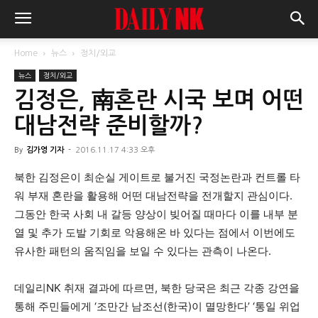
Home
뉴스
정치/외교
뉴스
정치/외교
김정은, 南혼란 시국 보며 어떤
대남전략 준비할까?
By
김가영 기자
-
2016.11.17 4:33 오후
북한 김정은이 최순실 게이트로 불거진 국정논란과 컨트롤 타
워 부재 혼란을 활용해 어떤 대남전략을 전개할지 관심이다.
그동안 한국 사회 내 갈등 양상이 빚어질 때마다 이를 내부 분
열 및 추가 도발 기회로 악용해온 바 있다는 점에서 이번에도
유사한 패턴의 움직임을 보일 수 있다는 관측이 나온다.
데일리NK 취재 결과에 따르면, 북한 당국은 최근 각종 강연을
통해 주민들에게 ‘조만간 남조선(한국)이 멸망한다’ ‘통일 위업