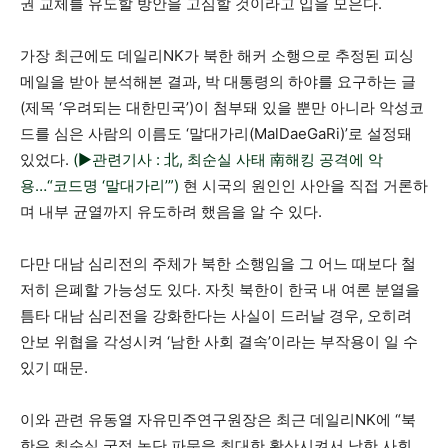
권 교체를 유도할 방안을 고심할 것이라고 입을 모은다.
가장 최근에도 데일리NK가 북한 해커 소행으로 추정된 피싱
메일을 받아 분석해본 결과, 박 대통령의 하야를 요구하는 글
(제목 ‘우려되는 대한민국’)이 첨부돼 있을 뿐만 아니라 악성코
드를 심은 사람의 이름도 ‘말대가리(MalDaeGaRi)’로 설정돼
있었다.
(▶관련기사 : 北, 최순실 사태 南해킹 공격에 악
용…“코드명 ‘말대가리’”)
현 시국의 원인인 사안을 직접 거론하
며 내부 균열까지 유도하려 했음을 알 수 있다.
다만 대남 심리전의 주체가 북한 소행임을 그 어느 때보다 철
저히 은폐할 가능성도 있다. 자칫 북한이 한국 내 여론 분열을
틈타 대남 심리전을 강화한다는 사실이 드러날 경우, 오히려
안보 위협을 각성시켜 ‘남한 사회 결속’이라는 부작용이 일 수
있기 때문.
이와 관련 유동열 자유민주연구원장은 최근 데일리NK에 “북
한은 최순실 국정 농단 파문을 최대한 확산시켜서 남한 사회