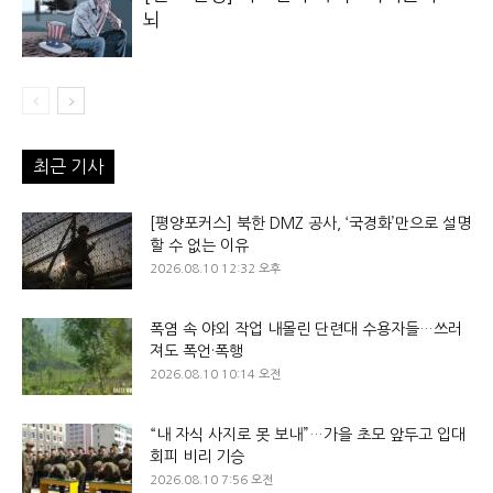
뇌
최근 기사
[평양포커스] 북한 DMZ 공사, ‘국경화’만으로 설명
할 수 없는 이유
2026.08.10 12:32 오후
폭염 속 야외 작업 내몰린 단련대 수용자들…쓰러
져도 폭언·폭행
2026.08.10 10:14 오전
“내 자식 사지로 못 보내”…가을 초모 앞두고 입대
회피 비리 기승
2026.08.10 7:56 오전