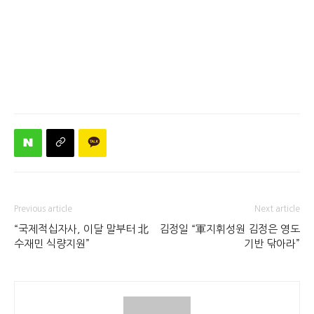
Previous article
Next article
“국제적십자사, 이달 말부터 北
김정일 “軍지휘성원 김정은 영도
수재민 식량지원”
기반 닦아라”