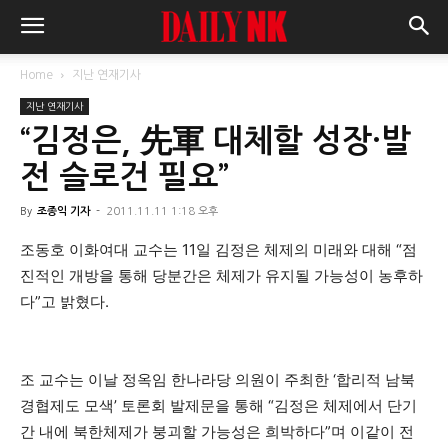
Home
지난 연재기사
지난 연재기사
“김정은, 先軍 대체할 성장·발
전 슬로건 필요”
By
조종익 기자
-
2011.11.11 1:18 오후
조동호 이화여대 교수는 11일 김정은 체제의 미래와 대해 “점
진적인 개방을 통해 당분간은 체제가 유지될 가능성이 농후하
다”고 밝혔다.
조 교수는 이날 정옥임 한나라당 의원이 주최한 ‘합리적 남북
경협제도 모색’ 토론회 발제문을 통해 “김정은 체제에서 단기
간 내에 북한체제가 붕괴할 가능성은 희박하다”며 이같이 전