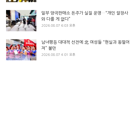
일부 양곡판매소 돈주가 실질 운영…“개인 쌀장사
와 다를 게 없다”
2026.08.07 6:03 오후
남녀평등 대대적 선전에 北 여성들 “현실과 동떨어
져” 불만
2026.08.07 4:01 오후