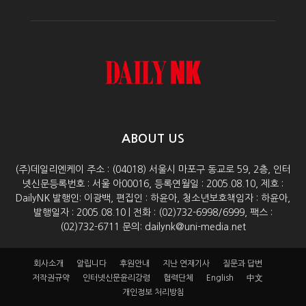
ABOUT US
(주)데일리엔케이 주소 : (04018) 서울시 마포구 동교로 59, 2층, 인터
넷신문등록번호 : 서울 아00016, 등록연월일 : 2005.08.10, 제호 :
DailyNK 발행인: 이광백, 편집인 : 하윤아, 청소년보호책임자 : 하윤아,
발행일자 : 2005.08.10 | 전화 : (02)732-6998/6999, 팩스 :
(02)732-6711 문의: dailynk@uni-media.net
회사소개
알립니다
후원안내
지난 연재기사
질문과 답변
저작권규약
인터넷신문윤리강령
협력단체
English
中文
개인정보 처리방침