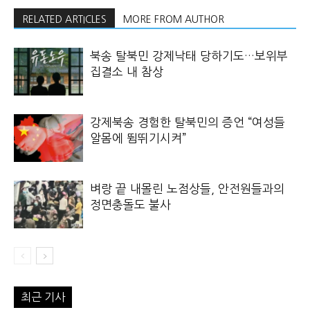
RELATED ARTICLES
MORE FROM AUTHOR
북송 탈북민 강제낙태 당하기도…보위부
집결소 내 참상
강제북송 경험한 탈북민의 증언 “여성들
알몸에 뜀뛰기시켜”
벼랑 끝 내몰린 노점상들, 안전원들과의
정면충돌도 불사
최근 기사