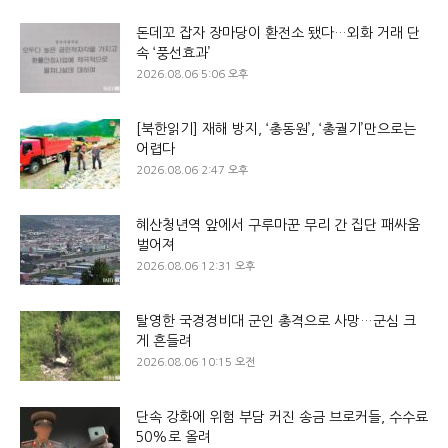
돈데꼬 잡자 장마당이 환전소 됐다…외화 거래 단
속 ‘풍선효과’
2026.08.06 5:06 오후
[북한읽기] 재해 방지, ‘총동원’, ‘총궐기’만으로는
어렵다
2026.08.06 2:47 오후
혜산청년역 앞에서 구루마꾼 무리 간 집단 패싸움
벌어져
2026.08.06 12:31 오후
탈영한 국경경비대 군인 총격으로 사망…군심 크
게 흔들려
2026.08.06 10:15 오전
단속 강화에 위험 부담 커진 송금 브로커들, 수수료
50%로 올려