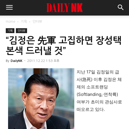
Home
기획
인터뷰
기획
인터뷰
“김정은 先軍 고집하면 장성택
본색 드러낼 것”
By
DailyNK
-
2011.12.22 1:53 오후
지난 17일 김정일의 급
사(急死) 이후 김정은 체
제의 소프트랜딩
(Softlanding,·연착륙)
여부가 초미의 관심사로
떠오르고 있다.