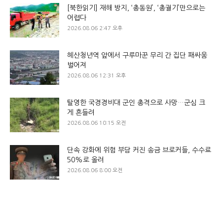
[북한읽기] 재해 방지, ‘총동원’, ‘총궐기’만으로는
어렵다
2026.08.06 2:47 오후
혜산청년역 앞에서 구루마꾼 무리 간 집단 패싸움
벌어져
2026.08.06 12:31 오후
탈영한 국경경비대 군인 총격으로 사망…군심 크
게 흔들려
2026.08.06 10:15 오전
단속 강화에 위험 부담 커진 송금 브로커들, 수수료
50%로 올려
2026.08.06 8:00 오전