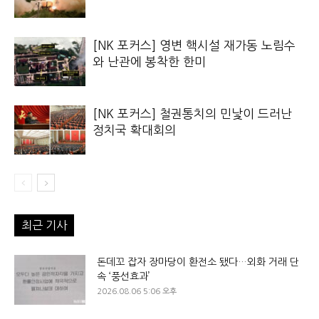
[NK 포커스] 영변 핵시설 재가동 노림수
와 난관에 봉착한 한미
[NK 포커스] 철권통치의 민낯이 드러난
정치국 확대회의
최근 기사
돈데꼬 잡자 장마당이 환전소 됐다…외화 거래 단
속 ‘풍선효과’
2026.08.06 5:06 오후