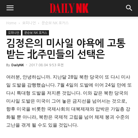
Home
오피니언
문순보 NK 포커스
오피니언
문순보 NK 포커스
김정은의 미사일 야욕에 고통
받는 北주민들의 선택은
By
DailyNK
-
2017.08.04 9:53 오전
여러분, 안녕하십니까. 지난달 28일 북한 당국이 또 다시 미사
일 도발을 감행했습니다. 7월 4일의 도발에 이어 24일 만에 또
다시 특대형 도발을 저지른 것입니다. 이와 같은 북한 당국의
미사일 도발은 미국이 그어 놓은 금지선을 넘어서는 것으로,
향후 미국을 비롯한 국제사회의 대북제재와 압박은 가일층 강
화될 뿐 아니라, 북한은 국제적 고립을 넘어 체제 붕괴 수준의
고난을 겪게 될 수도 있을 것입니다.