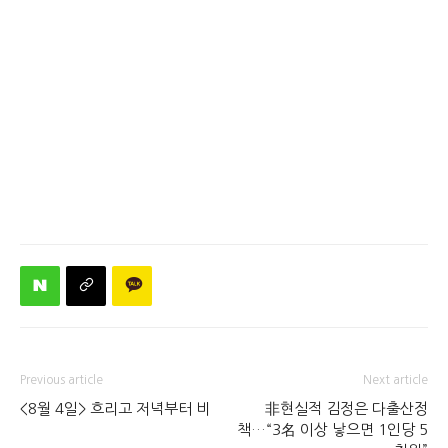
Previous article
Next article
<8월 4일> 흐리고 저녁부터 비
非현실적 김정은 다출산정
책…“3名 이상 낳으면 1인당 5