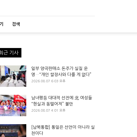
기
검색
최근 기사
일부 양곡판매소 돈주가 실질 운
영…“개인 쌀장사와 다를 게 없다”
2026.08.07 6:03 오후
남녀평등 대대적 선전에 北 여성들
“현실과 동떨어져” 불만
2026.08.07 4:01 오후
[남북통합] 통일은 선언이 아니라 실
천이다