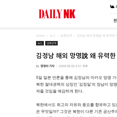
DailyNK
전
Home
뉴스
남북관계
김정남 해외 망명說 왜 유력한
뉴스
남북관계
김정남 해외 망명說 왜 유력한
By
양정아 기자
-
2009.06.05 4:51 오후
5일 일본 언론을 통해 김정남의 마카오 망명 
북한 절대권력의 상징인 ‘김정일’의 장남이 망
져줄 것임을 예감하게 한다.
북한에서도 최고의 자유와 풍요를 향유하고 있
은 무엇일까? 그것은 북한이 다른 기존 공산