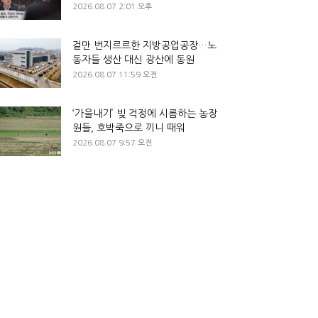
2026.08.07 2:01 오후
겉만 번지르르한 지방공업공장…노
동자들 생산 대신 광산에 동원
2026.08.07 11:59 오전
‘가을내기’ 빚 걱정에 시름하는 농장
원들, 호박죽으로 끼니 때워
2026.08.07 9:57 오전