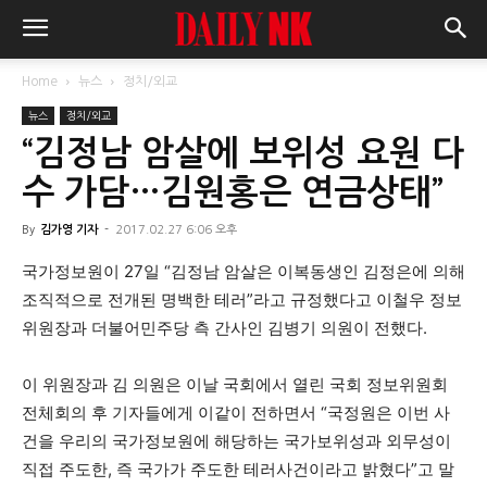
Home
뉴스
정치/외교
뉴스
정치/외교
“김정남 암살에 보위성 요원 다
수 가담…김원홍은 연금상태”
By
김가영 기자
-
2017.02.27 6:06 오후
국가정보원이 27일 “김정남 암살은 이복동생인 김정은에 의해
조직적으로 전개된 명백한 테러”라고 규정했다고 이철우 정보
위원장과 더불어민주당 측 간사인 김병기 의원이 전했다.
이 위원장과 김 의원은 이날 국회에서 열린 국회 정보위원회
전체회의 후 기자들에게 이같이 전하면서 “국정원은 이번 사
건을 우리의 국가정보원에 해당하는 국가보위성과 외무성이
직접 주도한, 즉 국가가 주도한 테러사건이라고 밝혔다”고 말