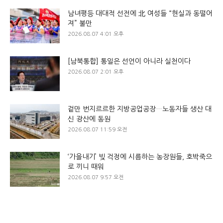
남녀평등 대대적 선전에 北 여성들 “현실과 동떨어
져” 불만
2026.08.07 4:01 오후
[남북통합] 통일은 선언이 아니라 실천이다
2026.08.07 2:01 오후
겉만 번지르르한 지방공업공장…노동자들 생산 대
신 광산에 동원
2026.08.07 11:59 오전
‘가을내기’ 빚 걱정에 시름하는 농장원들, 호박죽으
로 끼니 때워
2026.08.07 9:57 오전