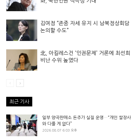
화, 북한인권 적극성 기대
김여정 “존중 자세 유지 시 남북정상회담
논의할 수도”
北, 아킬레스건 ‘인권문제’ 거론에 최선희
비난 수위 높였다
최근 기사
일부 양곡판매소 돈주가 실질 운영…“개인 쌀장사
와 다를 게 없다”
2026.08.07 6:03 오후