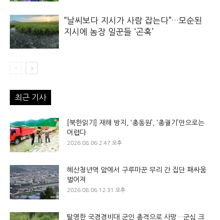
“날씨보다 지시가 사람 잡는다”…모순된
지시에 농장 일꾼들 ‘곤혹’
최근 기사
[북한읽기] 재해 방지, ‘총동원’, ‘총궐기’만으로는
어렵다
2026.08.06 2:47 오후
혜산청년역 앞에서 구루마꾼 무리 간 집단 패싸움
벌어져
2026.08.06 12:31 오후
탈영한 국경경비대 군인 총격으로 사망…군심 크