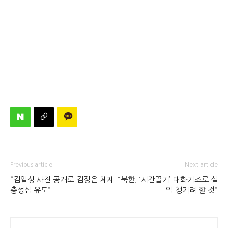
Previous article
Next article
“김일성 사진 공개로 김정은 체제
“북한, ‘시간끌기’ 대화기조로 실
충성심 유도”
익 챙기려 할 것”