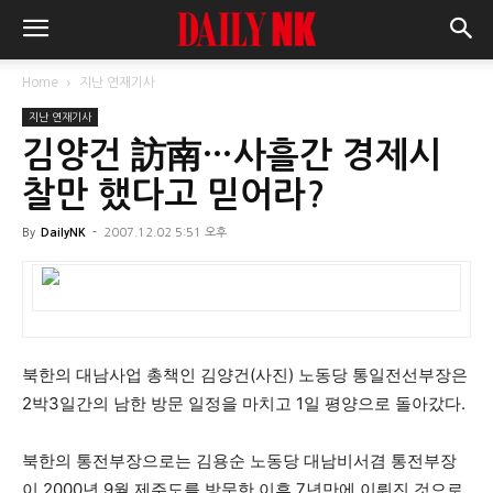
Home
지난 연재기사
지난 연재기사
김양건 訪南…사흘간 경제시
찰만 했다고 믿어라?
By
DailyNK
-
2007.12.02 5:51 오후
북한의 대남사업 총책인 김양건(사진) 노동당 통일전선부장은
2박3일간의 남한 방문 일정을 마치고 1일 평양으로 돌아갔다.
북한의 통전부장으로는 김용순 노동당 대남비서겸 통전부장
이 2000년 9월 제주도를 방문한 이후 7년만에 이뤄진 것으로,