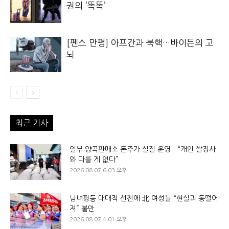
권의 ‘똑똑’
[펜스 만평] 아프간과 북핵…바이든의 고
뇌
최근 기사
일부 양곡판매소 돈주가 실질 운영…“개인 쌀장사
와 다를 게 없다”
2026.08.07 6:03 오후
남녀평등 대대적 선전에 北 여성들 “현실과 동떨어
져” 불만
2026.08.07 4:01 오후