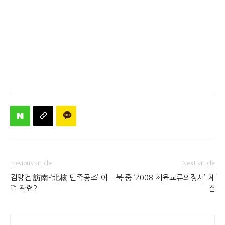
Previous article
Next article
김양건 訪南-‘北核 민족공조’ 어
북·중 ‘2008 체육교류의정서’ 체
떤 관련?
결