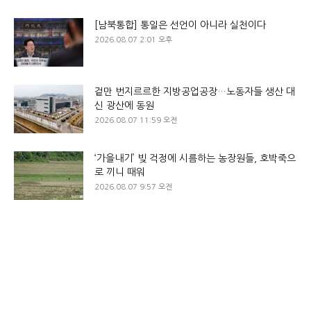
[남북통합] 통일은 선언이 아니라 실천이다
2026.08.07 2:01 오후
겉만 번지르르한 지방공업공장…노동자들 생산 대
신 광산에 동원
2026.08.07 11:59 오전
‘가을내기’ 빚 걱정에 시름하는 농장원들, 호박죽으
로 끼니 때워
2026.08.07 9:57 오전