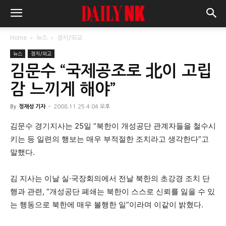
Home
뉴스
정치/외교
뉴스
정치/외교
김문수 “국제공조로 北이 고립
감 느끼게 해야”
By
정재성 기자
-
2008.11.25 4:04 오후
김문수 경기지사는 25일 “북한이 개성공단 관계자들을 철수시
키는 등 일련의 행보는 매우 부적절한 조치라고 생각한다”고
말했다.
김 지사는 이날 실·국장회의에서 전날 북한의 초강경 조치 단
행과 관련, “개성공단 폐쇄는 북한이 스스로 신뢰를 잃을 수 있
는 행동으로 북한에 매우 불행한 일”이라며 이같이 밝혔다.