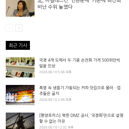
北, 아킬레스건 ‘인권문제’ 거론에 최선희
비난 수위 높였다
최근 기사
국경 4개 도에서 두 기종 손전화 가격 500위안씩
일괄 인상
2026.08.10 5:04 오후
폭염 속 냉풍기 가동되는 커피·찻집으로 몰려…업
주들은 골치
2026.08.10 2:48 오후
[평양포커스] 북한 DMZ 공사, ‘국경화’만으로 설명
할 수 없는 이유
2026.08.10 12:32 오후