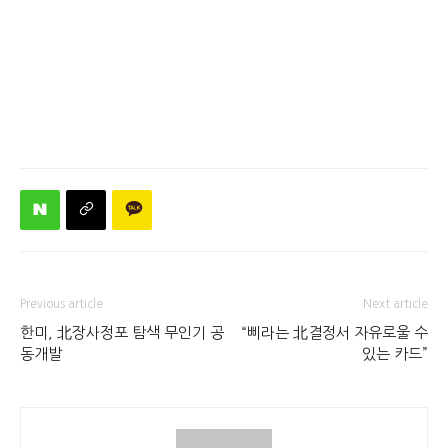
Previous article
Next article
한미, 北장사정포 탐색 무인기 공
“삐라는 北결정서 자유로울 수
동개발
있는 카드”