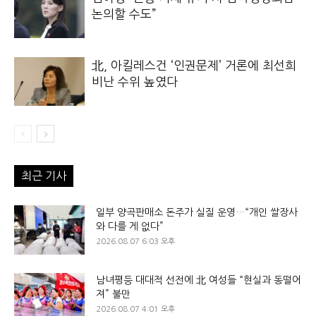
논의할 수도”
北, 아킬레스건 ‘인권문제’ 거론에 최선희
비난 수위 높였다
최근 기사
일부 양곡판매소 돈주가 실질 운영…“개인 쌀장사
와 다를 게 없다”
2026.08.07 6:03 오후
남녀평등 대대적 선전에 北 여성들 “현실과 동떨어
져” 불만
2026.08.07 4:01 오후