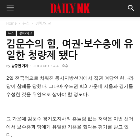
Home
뉴스
정치/외교
뉴스
정치/외교
김문수의 힘, 여권·보수층에 유
일한 청량제 됐다
By
남궁민 기자
-
2010.06.03 4:41 오후
2일 전국적으로 치뤄진 동시지방선거에서 집권 여당인 한나라
당이 참패를 당했다. 그나마 수도권 빅3 가운데 서울과 경기를
수성한 것을 위안으로 삼아야 할 정도다.
그 가운데 김문수 경기도지사의 흔들림 없는 저력은 이번 선거
에서 보수층과 당에게 유일한 기쁨을 줬다는 평가를 받고 있
다.