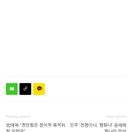
Previous article
Next article
北매체 “천안함은 정치적 목적위
민주 ‘전쟁이냐, 평화냐’ 공세에
한 모략극”
한나라 압살