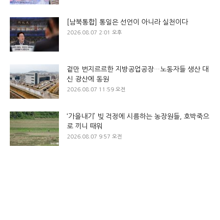
[남북통합] 통일은 선언이 아니라 실천이다
2026.08.07 2:01 오후
겉만 번지르르한 지방공업공장…노동자들 생산 대
신 광산에 동원
2026.08.07 11:59 오전
‘가을내기’ 빚 걱정에 시름하는 농장원들, 호박죽으
로 끼니 때워
2026.08.07 9:57 오전