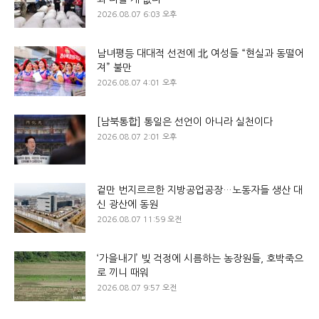
2026.08.07 6:03 오후
남녀평등 대대적 선전에 北 여성들 “현실과 동떨어
져” 불만
2026.08.07 4:01 오후
[남북통합] 통일은 선언이 아니라 실천이다
2026.08.07 2:01 오후
겉만 번지르르한 지방공업공장…노동자들 생산 대
신 광산에 동원
2026.08.07 11:59 오전
‘가을내기’ 빚 걱정에 시름하는 농장원들, 호박죽으
로 끼니 때워
2026.08.07 9:57 오전