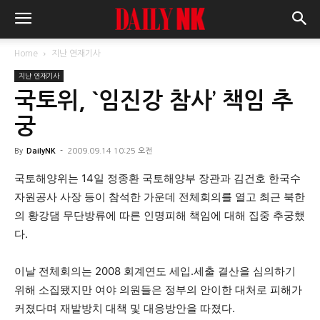
Home
지난 연재기사
지난 연재기사
국토위, `임진강 참사’ 책임 추
궁
By
DailyNK
-
2009.09.14 10:25 오전
국토해양위는 14일 정종환 국토해양부 장관과 김건호 한국수
자원공사 사장 등이 참석한 가운데 전체회의를 열고 최근 북한
의 황강댐 무단방류에 따른 인명피해 책임에 대해 집중 추궁했
다.
이날 전체회의는 2008 회계연도 세입.세출 결산을 심의하기
위해 소집됐지만 여야 의원들은 정부의 안이한 대처로 피해가
커졌다며 재발방치 대책 및 대응방안을 따졌다.