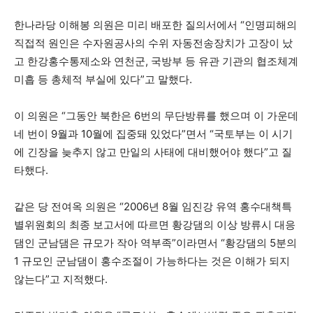
한나라당 이해봉 의원은 미리 배포한 질의서에서 “인명피해의
직접적 원인은 수자원공사의 수위 자동전송장치가 고장이 났
고 한강홍수통제소와 연천군, 국방부 등 유관 기관의 협조체계
미흡 등 총체적 부실에 있다”고 말했다.
이 의원은 “그동안 북한은 6번의 무단방류를 했으며 이 가운데
네 번이 9월과 10월에 집중돼 있었다”면서 “국토부는 이 시기
에 긴장을 늦추지 않고 만일의 사태에 대비했어야 했다”고 질
타했다.
같은 당 전여옥 의원은 “2006년 8월 임진강 유역 홍수대책특
별위원회의 최종 보고서에 따르면 황강댐의 이상 방류시 대응
댐인 군남댐은 규모가 작아 역부족”이라면서 “황강댐의 5분의
1 규모인 군남댐이 홍수조절이 가능하다는 것은 이해가 되지
않는다”고 지적했다.