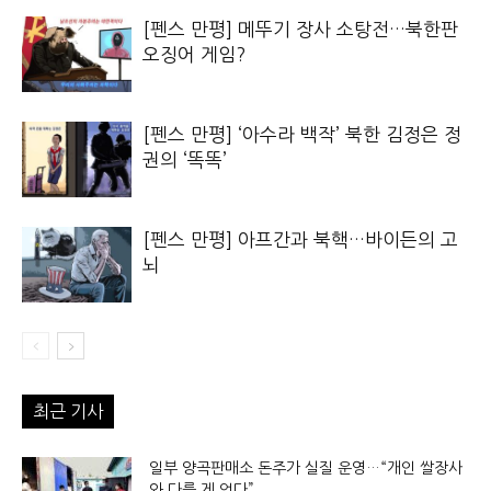
[펜스 만평] 메뚜기 장사 소탕전…북한판
오징어 게임?
[펜스 만평] ‘아수라 백작’ 북한 김정은 정
권의 ‘똑똑’
[펜스 만평] 아프간과 북핵…바이든의 고
뇌
최근 기사
일부 양곡판매소 돈주가 실질 운영…“개인 쌀장사
와 다를 게 없다”