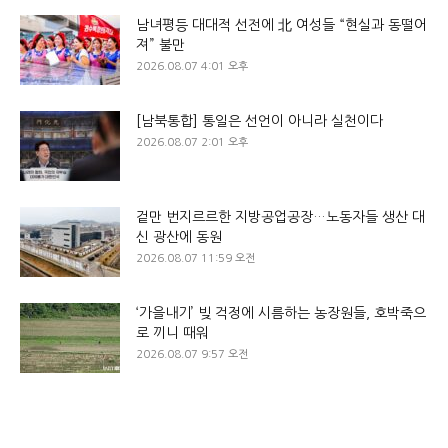
남녀평등 대대적 선전에 北 여성들 “현실과 동떨어
져” 불만
2026.08.07 4:01 오후
[남북통합] 통일은 선언이 아니라 실천이다
2026.08.07 2:01 오후
겉만 번지르르한 지방공업공장…노동자들 생산 대
신 광산에 동원
2026.08.07 11:59 오전
‘가을내기’ 빚 걱정에 시름하는 농장원들, 호박죽으
로 끼니 때워
2026.08.07 9:57 오전