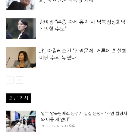
김여정 “존중 자세 유지 시 남북정상회담
논의할 수도”
北, 아킬레스건 ‘인권문제’ 거론에 최선희
비난 수위 높였다
최근 기사
일부 양곡판매소 돈주가 실질 운영…“개인 쌀장사
와 다를 게 없다”
2026.08.07 6:03 오후