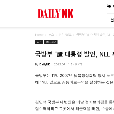
DailyNK
전
Home
뉴스
정치/외교
국방부 “盧 대통령 발언, NLL
뉴스
정치/외교
국방부 “盧 대통령 발언, NLL
By
DailyNK
-
2013.07.11 5:46 오후
국방부는 11일 2007년 남북정상회담 당시 노무
해 “NLL 밑으로 공동어로구역을 설정하는 것은
김민석 국방부 대변인은 이날 정례브리핑을 통해
립수역화되고 그곳에서 해군력을 빼면, 수중에서