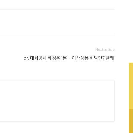
Next article
北 대화공세 배경은 ‘돈’…이산상봉 회담만?’글쎄’