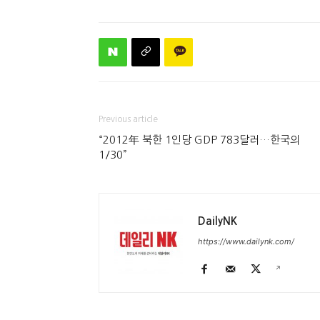
Previous article
“2012年 북한 1인당 GDP 783달러…한국의
1/30”
DailyNK
https://www.dailynk.com/