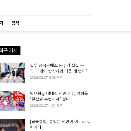
기
검색
최근 기사
일부 양곡판매소 돈주가 실질 운
영…“개인 쌀장사와 다를 게 없다”
2026.08.07 6:03 오후
남녀평등 대대적 선전에 北 여성들
“현실과 동떨어져” 불만
2026.08.07 4:01 오후
[남북통합] 통일은 선언이 아니라 실
천이다