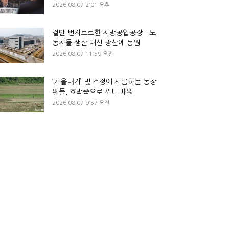
2026.08.07 2:01 오후
겉만 번지르르한 지방공업공장…노
동자들 생산 대신 광산에 동원
2026.08.07 11:59 오전
‘가을내기’ 빚 걱정에 시름하는 농장
원들, 호박죽으로 끼니 때워
2026.08.07 9:57 오전