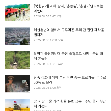
[북한읽기] 재해 방지, ‘총동원’, ‘총궐기’만으로는
어렵다
2026.08.06 2:47 오후
혜산청년역 앞에서 구루마꾼 무리 간 집단 패싸움
벌어져
2026.08.06 12:31 오후
탈영한 국경경비대 군인 총격으로 사망…군심 크
게 흔들려
2026.08.06 10:15 오전
단속 강화에 위험 부담 커진 송금 브로커들, 수수료
50%로 올려
2026.08.06 8:00 오전
北 시장 곡물 가격·환율 동반 급등…주민 물가 부담
더 커졌다