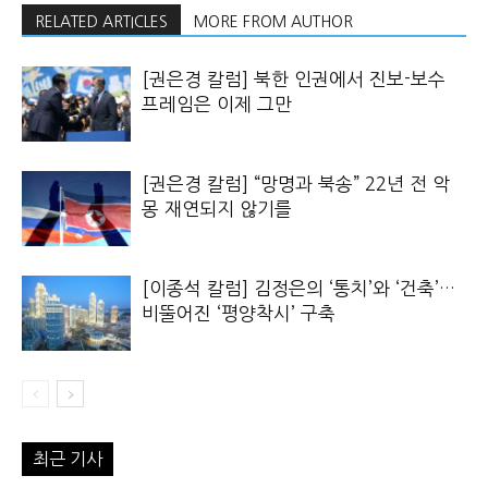
RELATED ARTICLES
MORE FROM AUTHOR
[권은경 칼럼] 북한 인권에서 진보-보수
프레임은 이제 그만
[권은경 칼럼] “망명과 북송” 22년 전 악
몽 재연되지 않기를
[이종석 칼럼] 김정은의 ‘통치’와 ‘건축’…
비뚤어진 ‘평양착시’ 구축
최근 기사