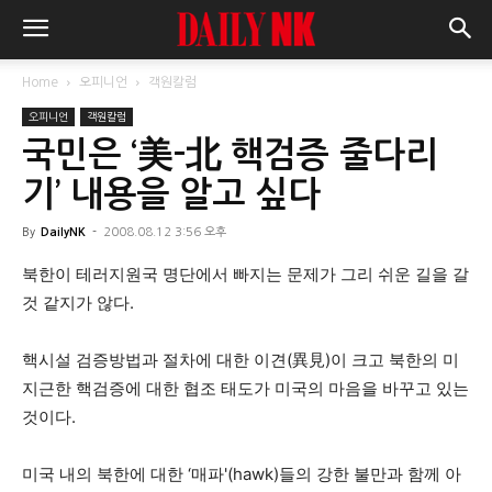
Home
오피니언
객원칼럼
오피니언
객원칼럼
국민은 ‘美-北 핵검증 줄다리
기’ 내용을 알고 싶다
By
DailyNK
-
2008.08.12 3:56 오후
북한이 테러지원국 명단에서 빠지는 문제가 그리 쉬운 길을 갈
것 같지가 않다.
핵시설 검증방법과 절차에 대한 이견(異見)이 크고 북한의 미
지근한 핵검증에 대한 협조 태도가 미국의 마음을 바꾸고 있는
것이다.
미국 내의 북한에 대한 ‘매파'(hawk)들의 강한 불만과 함께 아