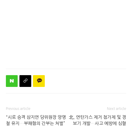
Previous article
Next article
“시로 승격 삼지연 당위원장 양명
北, 연탄가스 제거 첨가제 및 경
철 유지…부패혐의 간부는 처벌”
보기 개발…사고 예방에 심혈