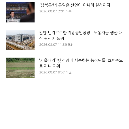
[남북통합] 통일은 선언이 아니라 실천이다
2026.08.07 2:01 오후
겉만 번지르르한 지방공업공장…노동자들 생산 대
신 광산에 동원
2026.08.07 11:59 오전
‘가을내기’ 빚 걱정에 시름하는 농장원들, 호박죽으
로 끼니 때워
2026.08.07 9:57 오전