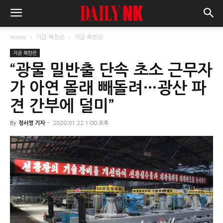
Home
지금 북한은
지금 북한은
지금 북한은
“광물 밀반출 단속 초소 근무자
가 아연 몰래 빼돌려…광산 파
견 간부에 덜미”
By
정서영 기자
-
2020.01.22 1:00 오후