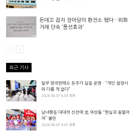
돈데꼬 잡자 장마당이 환전소 됐다…외화
거래 단속 ‘풍선효과’
최근 기사
일부 양곡판매소 돈주가 실질 운영…“개인 쌀장사
와 다를 게 없다”
2026.08.07 6:03 오후
남녀평등 대대적 선전에 北 여성들 “현실과 동떨어
져” 불만
2026.08.07 4:01 오후