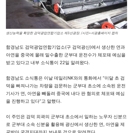
생산능력을 확장한 검덕광업연합기업소 제3선광장. /사진=서광홈페이지 캡처
함경남도 검덕광업연합기업소(구 검덕광산)에서 생산한 연과
아연을 중국에 몰래 밀수출한 군부대 운전수가 체포돼 예심을
받고 있다고 내부 소식통이 22일 알려왔다.
함경남도 소식통은 이날 데일리NK와의 통화에서 “이달 초 검
덕을 빠져나가는 차량을 검문하는 군부대 초소에 소속된 운전
기사가 연, 아연을 빼돌려 중국에 내다 판 혐의로 체포돼 예심
을 진행하고 있다”고 말했다.
이 주민은 검덕 외곽의 군부대 초소에서 일하는 노무자 신분으
로 군부대 소속 신분을 활용해 광산에서 생산한 연, 아연을 제
공받아 국경지대까지 보내온 것으로 알려졌다.