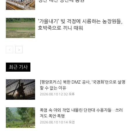
‘가을내기’ 빚 걱정에 시름하는 농장원들,
호박죽으로 끼니 때워
최근 기사
[평양포커스] 북한 DMZ 공사, ‘국경화’만으로 설명
할 수 없는 이유
2026.08.10 12:32 오후
폭염 속 야외 작업 내몰린 단련대 수용자들…쓰러
져도 폭언·폭행
2026.08.10 10:14 오전