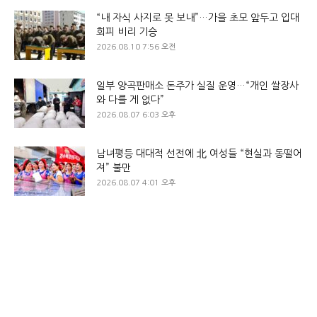
“내 자식 사지로 못 보내”…가을 초모 앞두고 입대
회피 비리 기승
2026.08.10 7:56 오전
일부 양곡판매소 돈주가 실질 운영…“개인 쌀장사
와 다를 게 없다”
2026.08.07 6:03 오후
남녀평등 대대적 선전에 北 여성들 “현실과 동떨어
져” 불만
2026.08.07 4:01 오후