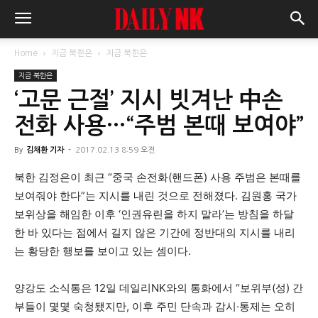
Home
지금 북한은
지금 북한은
지금 북한은
‘고문 근절’ 지시 빗겨난 中손
전화 사용…“주범 본때 보여야”
By
김채환 기자
-
2017.02.13 8:59 오전
북한 김정은이 최근 “중국 손전화(핸드폰) 사용 주범은 본때를
보여줘야 한다”는 지시를 내린 것으로 전해졌다. 김원홍 국가
보위상을 해임한 이후 ‘인권유린을 하지 말라’는 방침을 하달
한 바 있다는 점에서 길지 않은 기간에 정반대의 지시를 내리
는 황당한 행보를 보이고 있는 셈이다.
양강도 소식통은 12일 데일리NK와의 통화에서 “보위부(성) 간
부들이 몇몇 숙청됐지만, 이후 주민 단속과 감시
·
통제는 오히