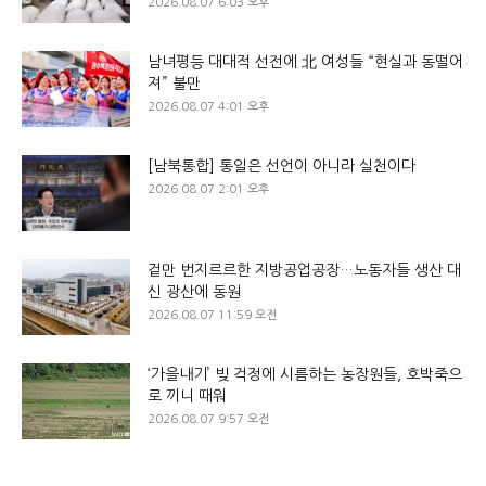
2026.08.07 6:03 오후
남녀평등 대대적 선전에 北 여성들 “현실과 동떨어
져” 불만
2026.08.07 4:01 오후
[남북통합] 통일은 선언이 아니라 실천이다
2026.08.07 2:01 오후
겉만 번지르르한 지방공업공장…노동자들 생산 대
신 광산에 동원
2026.08.07 11:59 오전
‘가을내기’ 빚 걱정에 시름하는 농장원들, 호박죽으
로 끼니 때워
2026.08.07 9:57 오전