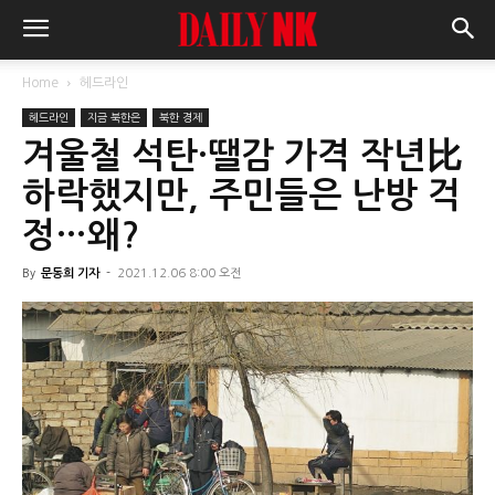
Home
헤드라인
헤드라인
지금 북한은
북한 경제
겨울철 석탄·땔감 가격 작년比
하락했지만, 주민들은 난방 걱
정…왜?
By
문동희 기자
-
2021.12.06 8:00 오전