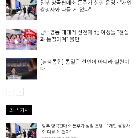
일부 양곡판매소 돈주가 실질 운영…“개인
쌀장사와 다를 게 없다”
남녀평등 대대적 선전에 北 여성들 “현실
과 동떨어져” 불만
[남북통합] 통일은 선언이 아니라 실천이
다
최근 기사
일부 양곡판매소 돈주가 실질 운영…“개인 쌀장사
와 다를 게 없다”