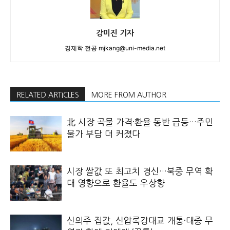
강미진 기자
경제학 전공 mjkang@uni-media.net
RELATED ARTICLES
MORE FROM AUTHOR
北 시장 곡물 가격·환율 동반 급등…주민
물가 부담 더 커졌다
시장 쌀값 또 최고치 경신…북중 무역 확
대 영향으로 환율도 우상향
신의주 집값, 신압록강대교 개통·대중 무