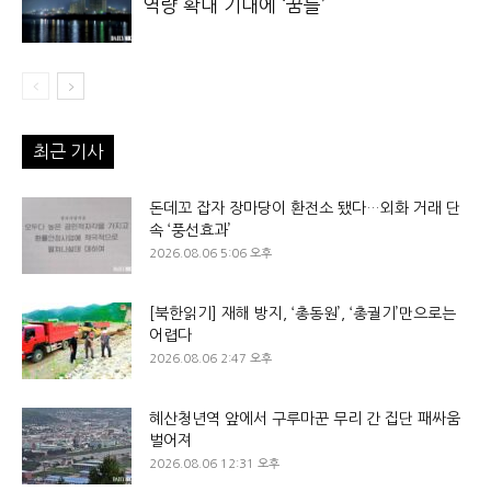
역량 확대 기대에 ‘꿈틀’
최근 기사
돈데꼬 잡자 장마당이 환전소 됐다…외화 거래 단
속 ‘풍선효과’
2026.08.06 5:06 오후
[북한읽기] 재해 방지, ‘총동원’, ‘총궐기’만으로는
어렵다
2026.08.06 2:47 오후
혜산청년역 앞에서 구루마꾼 무리 간 집단 패싸움
벌어져
2026.08.06 12:31 오후