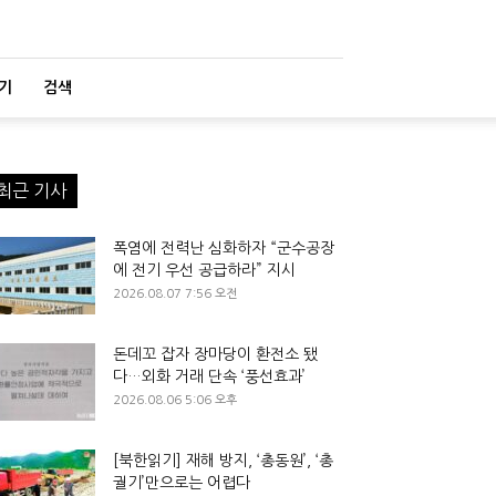
기
검색
최근 기사
폭염에 전력난 심화하자 “군수공장
에 전기 우선 공급하라” 지시
2026.08.07 7:56 오전
돈데꼬 잡자 장마당이 환전소 됐
다…외화 거래 단속 ‘풍선효과’
2026.08.06 5:06 오후
[북한읽기] 재해 방지, ‘총동원’, ‘총
궐기’만으로는 어렵다