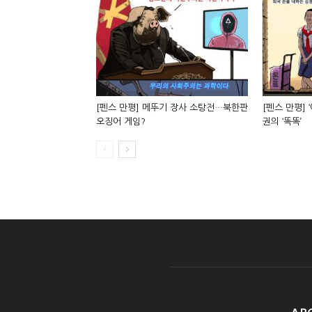
[펜스 만평] 메뚜기 장사 소탕전…북한판
[펜스 만평] 
오징어 게임?
권의 ‘똑똑’