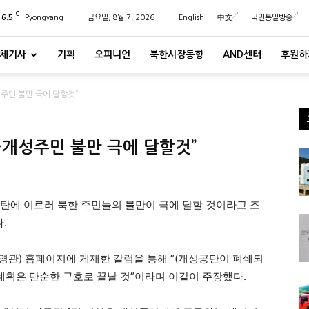
C
26.5
Pyongyang
금요일, 8월 7, 2026
English
中文
국민통일방송
체기사
기획
오피니언
북한시장동향
AND센터
후원하
주민 불만 극에 달할것”
…개성주민 불만 극에 달할것”
파탄에 이르러 북한 주민들의 불만이 극에 달할 것이라고 조
.
영관) 홈페이지에 게재한 칼럼을 통해 “(개성공단이 폐쇄되
 계획은 단순한 구호로 끝날 것”이라며 이같이 주장했다.