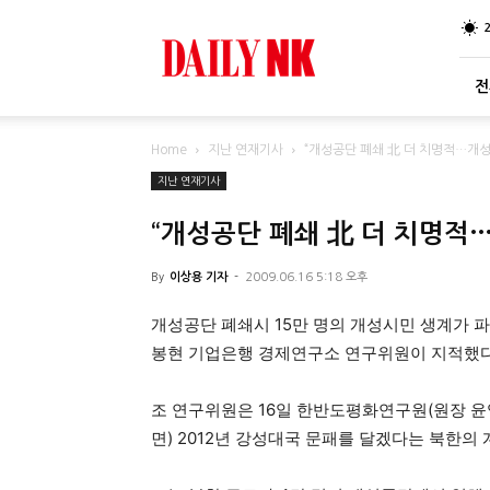
DailyNK
전
Home
지난 연재기사
“개성공단 폐쇄 北 더 치명적…개성
지난 연재기사
“개성공단 폐쇄 北 더 치명적
By
이상용 기자
-
2009.06.16 5:18 오후
개성공단 폐쇄시 15만 명의 개성시민 생계가 
봉현 기업은행 경제연구소 연구위원이 지적했다
조 연구위원은 16일 한반도평화연구원(원장 윤
면) 2012년 강성대국 문패를 달겠다는 북한의