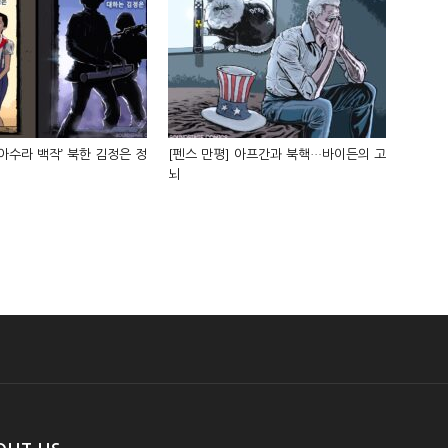
‘아수라 백작’ 북한 김정은 정
[펜스 만평] 아프간과 북핵…바이든의 고
뇌