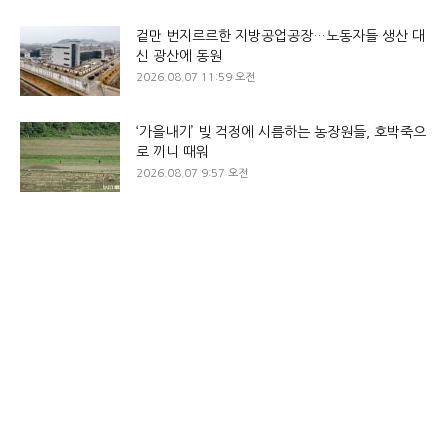
겉만 번지르르한 지방공업공장…노동자들 생산 대
신 광산에 동원
2026.08.07 11:59 오전
‘가을내기’ 빚 걱정에 시름하는 농장원들, 호박죽으
로 끼니 때워
2026.08.07 9:57 오전