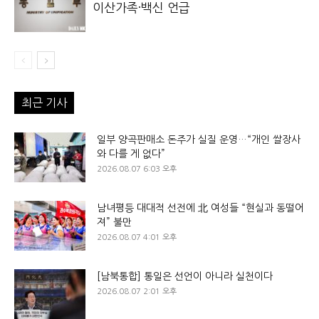
이산가족·백신 언급
최근 기사
일부 양곡판매소 돈주가 실질 운영…“개인 쌀장사
와 다를 게 없다”
2026.08.07 6:03 오후
남녀평등 대대적 선전에 北 여성들 “현실과 동떨어
져” 불만
2026.08.07 4:01 오후
[남북통합] 통일은 선언이 아니라 실천이다
2026.08.07 2:01 오후