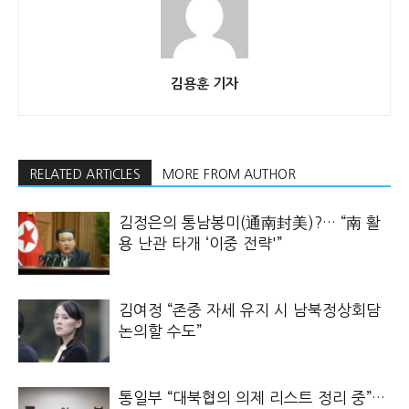
김용훈 기자
RELATED ARTICLES
MORE FROM AUTHOR
김정은의 통남봉미(通南封美)?… “南 활
용 난관 타개 ‘이중 전략'”
김여정 “존중 자세 유지 시 남북정상회담
논의할 수도”
통일부 “대북협의 의제 리스트 정리 중”…