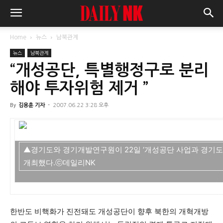
Home
뉴스
남북관계
뉴스
남북관계
“개성공단, 특별행정구로 분리
해야 투자위험 제거 ”
By
김용훈 기자
-
2007.06.22 3:28 오후
▲경기도와 경기개발연구원이 22일 ‘개성공단 사업과 경기도
개최했다.ⓒ데일리NK
한반도 비핵화가 진전돼도 개성공단이 향후 북한의 개혁개방