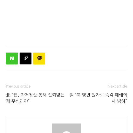
Previous article
Next article
北 “日, 과거청산 통해 신뢰얻는
힐 “북 영변 원자로 즉각 폐쇄의
게 우선돼야”
사 밝혀”