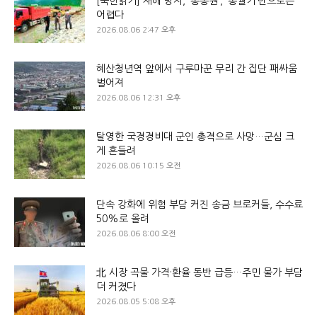
[북한읽기] 재해 방지, ‘총동원’, ‘총궐기’만으로는
어렵다
2026.08.06 2:47 오후
혜산청년역 앞에서 구루마꾼 무리 간 집단 패싸움
벌어져
2026.08.06 12:31 오후
탈영한 국경경비대 군인 총격으로 사망…군심 크
게 흔들려
2026.08.06 10:15 오전
단속 강화에 위험 부담 커진 송금 브로커들, 수수료
50%로 올려
2026.08.06 8:00 오전
北 시장 곡물 가격·환율 동반 급등…주민 물가 부담
더 커졌다
2026.08.05 5:08 오후