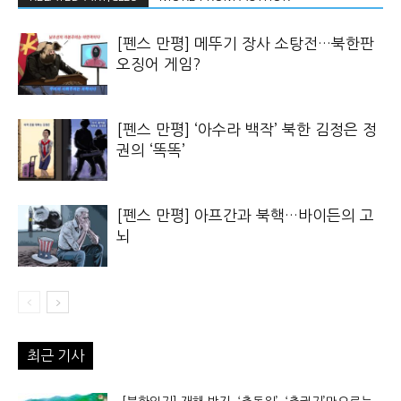
[펜스 만평] 메뚜기 장사 소탕전…북한판
오징어 게임?
[펜스 만평] ‘아수라 백작’ 북한 김정은 정
권의 ‘똑똑’
[펜스 만평] 아프간과 북핵…바이든의 고
뇌
최근 기사