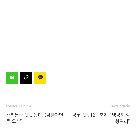
Previous article
Next article
스티븐스 “北, 통미봉남한다면
정부, ‘北 12.1조치’ “냉정히 상
큰 오산”
황관리”