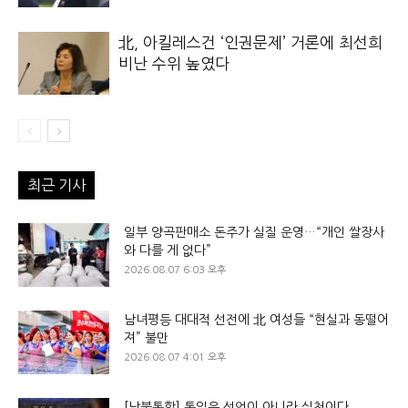
北, 아킬레스건 ‘인권문제’ 거론에 최선희
비난 수위 높였다
최근 기사
일부 양곡판매소 돈주가 실질 운영…“개인 쌀장사
와 다를 게 없다”
2026.08.07 6:03 오후
남녀평등 대대적 선전에 北 여성들 “현실과 동떨어
져” 불만
2026.08.07 4:01 오후
[남북통합] 통일은 선언이 아니라 실천이다