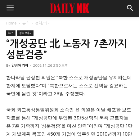
Home
뉴스
정치/외교
뉴스
정치/외교
“개성공단 北 노동자 7촌까지
성분검증”
By
양정아 기자
-
2008.11.26 3:50 오후
한나라당 윤상현 의원은 “북한 스스로 개성공단을 유지하는데
한계에 도달했다”며 “북한으로서는 스스로 선택을 강요하는
국면에 몰린 것”이라고 26일 주장했다.
국회 외교통상통일위원회 소속인 윤 의원은 이날 배포한 보도
자료를 통해 “개성공단에 투입된 3만5천명의 북측 근로자들
은 7촌 가족까지 ‘성분검증’을 마친 인력”이라며 “개성공단 1단
계 개발계획 목표인 450개 기업이 입주하면 2010년까지 10만