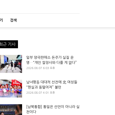
기
검색
최근 기사
일부 양곡판매소 돈주가 실질 운
영…“개인 쌀장사와 다를 게 없다”
2026.08.07 6:03 오후
남녀평등 대대적 선전에 北 여성들
“현실과 동떨어져” 불만
2026.08.07 4:01 오후
[남북통합] 통일은 선언이 아니라 실
천이다