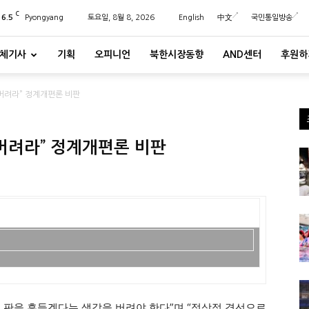
C
26.5
Pyongyang
토요일, 8월 8, 2026
English
中文
국민통일방송
체기사
기획
오피니언
북한시장동향
AND센터
후원하
각버려라” 정계개편론 비판
각버려라” 정계개편론 비판
 판을 흔들겠다는 생각을 버려야 한다”며 “정상적 경선으로