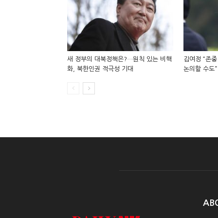
새 정부의 대북정책은?…원칙 있는 비핵
김여정 “존중
화, 북한인권 적극성 기대
논의할 수도”
AB