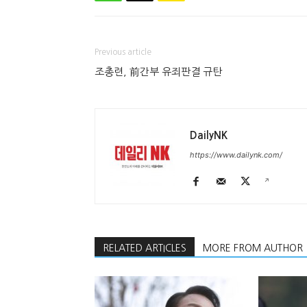
Previous article
조총련, 前간부 유죄판결 규탄
DailyNK
https://www.dailynk.com/
RELATED ARTICLES
MORE FROM AUTHOR