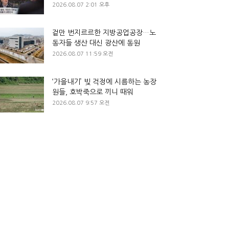
2026.08.07 2:01 오후
겉만 번지르르한 지방공업공장…노
동자들 생산 대신 광산에 동원
2026.08.07 11:59 오전
‘가을내기’ 빚 걱정에 시름하는 농장
원들, 호박죽으로 끼니 때워
2026.08.07 9:57 오전