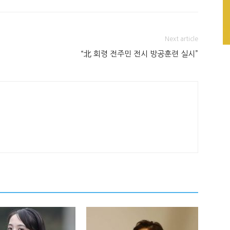
Next article
“北 회령 전주민 전시 방공훈련 실시”