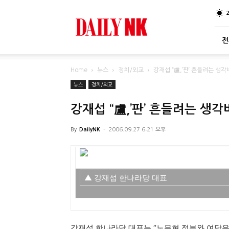
DailyNK
전
Home
뉴스
정치/외교
강재섭 “盧,’판’ 흔들려는 생
뉴스
정치/외교
강재섭 “盧,’판’ 흔들려는 생
By
DailyNK
-
2006.09.27 6:21 오후
▲ 강재섭 한나라당 대표
강재섭 한나라당 대표는 “노무현 정부와 여당은