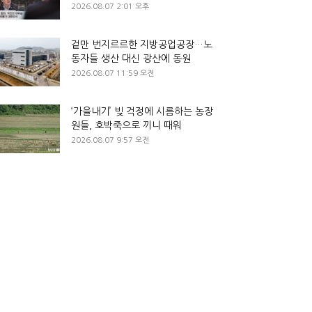
2026.08.07 2:01 오후
겉만 번지르르한 지방공업공장…노
동자들 생산 대신 광산에 동원
2026.08.07 11:59 오전
‘가을내기’ 빚 걱정에 시름하는 농장
원들, 호박죽으로 끼니 때워
2026.08.07 9:57 오전