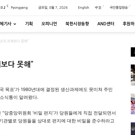
C
33.2
Pyongyang
금요일, 8월 7, 2026
English
中文
국민통일방송
체기사
기획
오피니언
북한시장동향
AND센터
후원하
0년대 과제보다 못해”
제보다 못해”
국 목표’가 1980년대에 결정된 생산과제에도 못미쳐 주민
 소식통이 알려왔다.
은 “당중앙위원회 ‘비밀 편지’가 당원들에게 직접 전달되면서
“기관별로 당원들을 상대로 편지에 대한 비밀을 준수하라고