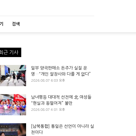
기
검색
최근 기사
일부 양곡판매소 돈주가 실질 운
영…“개인 쌀장사와 다를 게 없다”
2026.08.07 6:03 오후
남녀평등 대대적 선전에 北 여성들
“현실과 동떨어져” 불만
2026.08.07 4:01 오후
[남북통합] 통일은 선언이 아니라 실
천이다