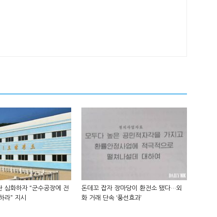
 심화하자 “군수공장에 전
돈데꼬 잡자 장마당이 환전소 됐다…외
하라” 지시
화 거래 단속 ‘풍선효과’