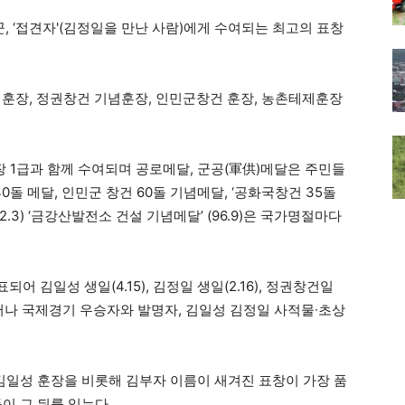
 ‘접견자'(김정일을 만난 사람)에게 수여되는 최고의 표창
력훈장, 정권창건 기념훈장, 인민군창건 훈장, 농촌테제훈장
훈장 1급과 함께 수여되며 공로메달, 군공(軍供)메달은 주민들
0돌 메달, 인민군 창건 60돌 기념메달, ‘공화국창건 35돌
92.3) ‘금강산발전소 건설 기념메달’ (96.9)은 국가명절마다
 김일성 생일(4.15), 김정일 생일(2.16), 정권창건일
다. 그러나 국제경기 우승자와 발명자, 김일성 김정일 사적물∙초상
 김일성 훈장을 비롯해 김부자 이름이 새겨진 표창이 가장 품
이 그 뒤를 잇는다.