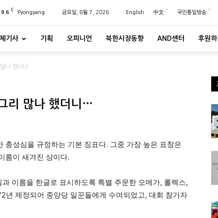
C
29.6
Pyongyang
금요일, 8월 7, 2026
English
中文
국민통일방송
체기사
기획
오피니언
북한시장동향
AND센터
후원하
 많나 했더니…
그리 많나 했더니…
한 충성심을 규정하는 기본 징표다. 그중 가장 높은 표창은
 이름이 새겨진 상이다.
일과 이름을 한글로 표시하도록 특별 주문한 오메가, 롤렉스,
 1972년 제정되어 중앙당 일꾼들에게 수여되었고, 대회 참가자