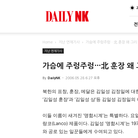
DailyNK
전
Home
지난 연재기사
가슴에 주렁주렁…北 훈장 왜 그리
지난 연재기사
가슴에 주렁주렁…北 훈장 왜 
By
DailyNK
-
2006.05.28 6:27 오후
북한의 표창, 훈장, 메달은 김일성 김정일에 대
‘김일성 훈장’과 ‘김일성 상’등 김일성 김정일의
이들 이름이 새겨진 ‘명함시계’는 특별하다. 요
랑코(Lanco) 제품이다. 김일성 ‘명함시계’는
와 공로 있는 일꾼들에게 수여되고 있다.