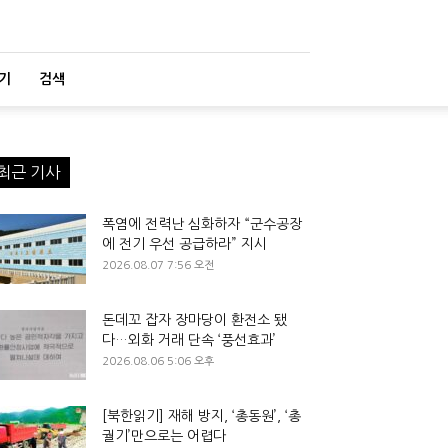
기
검색
최근 기사
폭염에 전력난 심화하자 “군수공장
에 전기 우선 공급하라” 지시
2026.08.07 7:56 오전
돈데꼬 잡자 장마당이 환전소 됐
다…외화 거래 단속 ‘풍선효과’
2026.08.06 5:06 오후
[북한읽기] 재해 방지, ‘총동원’, ‘총
궐기’만으로는 어렵다