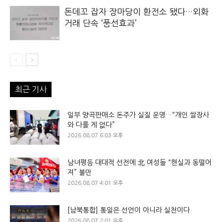
돈데꼬 잡자 장마당이 환전소 됐다…외화
거래 단속 ‘풍선효과’
최근 기사
일부 양곡판매소 돈주가 실질 운영…“개인 쌀장사
와 다를 게 없다”
2026.08.07 6:03 오후
남녀평등 대대적 선전에 北 여성들 “현실과 동떨어
져” 불만
2026.08.07 4:01 오후
[남북통합] 통일은 선언이 아니라 실천이다
2026.08.07 2:01 오후