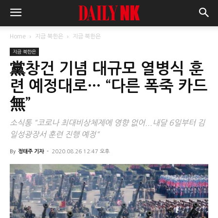
Home
지금 북한은
지금 북한은
지금 북한은
黨창건 기념 대규모 열병식 훈
련 예정대로… “다른 폭죽 카드
無”
소식통 "코로나 최대비상체제에 영향 없어...내달 6일부터 김
일성광장서 훈련 진행 예정"
By
정태주 기자
-
2020.08.26 12:47 오후