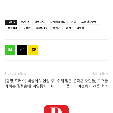
TAGS
75주년
평양미림
군사퍼레이드
연습
노동당창건일
경제실패
김정은
코로나19
북한군
훈련
열병식
Previous article
Next article
[평양 포커스] 비상회의 연일 주
수해 입은 은파군 주민들, 구호물
재하는 김정은에 ‘위임통치’라니
품에도 여전히 어려움 호소