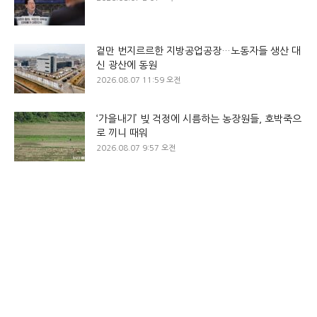
겉만 번지르르한 지방공업공장…노동자들 생산 대
신 광산에 동원
2026.08.07 11:59 오전
‘가을내기’ 빚 걱정에 시름하는 농장원들, 호박죽으
로 끼니 때워
2026.08.07 9:57 오전