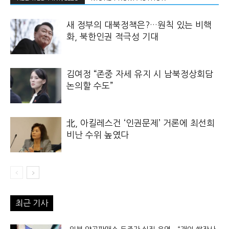
새 정부의 대북정책은?…원칙 있는 비핵
화, 북한인권 적극성 기대
김여정 “존중 자세 유지 시 남북정상회담
논의할 수도”
北, 아킬레스건 ‘인권문제’ 거론에 최선희
비난 수위 높였다
최근 기사