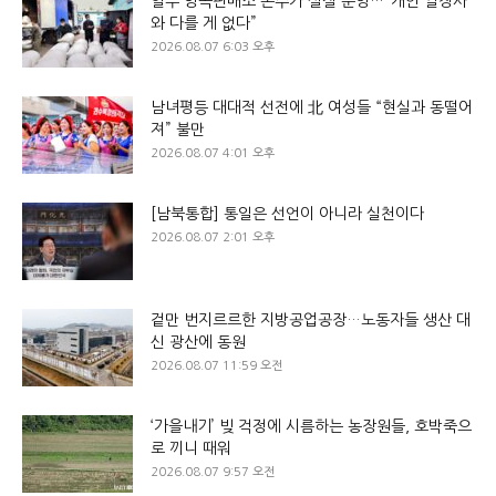
일부 양곡판매소 돈주가 실질 운영…“개인 쌀장사
와 다를 게 없다”
2026.08.07 6:03 오후
남녀평등 대대적 선전에 北 여성들 “현실과 동떨어
져” 불만
2026.08.07 4:01 오후
[남북통합] 통일은 선언이 아니라 실천이다
2026.08.07 2:01 오후
겉만 번지르르한 지방공업공장…노동자들 생산 대
신 광산에 동원
2026.08.07 11:59 오전
‘가을내기’ 빚 걱정에 시름하는 농장원들, 호박죽으
로 끼니 때워
2026.08.07 9:57 오전