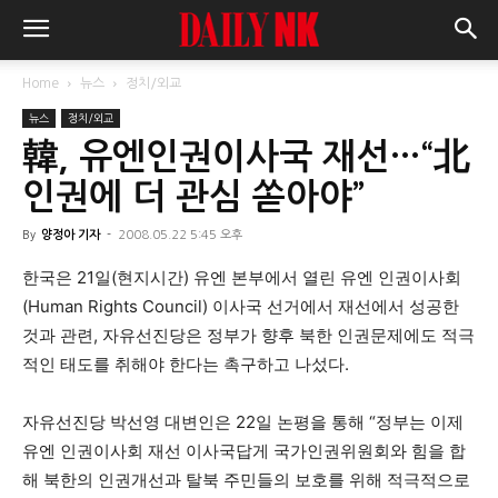
Home
뉴스
정치/외교
뉴스
정치/외교
韓, 유엔인권이사국 재선…“北
인권에 더 관심 쏟아야”
By
양정아 기자
-
2008.05.22 5:45 오후
한국은 21일(현지시간) 유엔 본부에서 열린 유엔 인권이사회
(Human Rights Council) 이사국 선거에서 재선에서 성공한
것과 관련, 자유선진당은 정부가 향후 북한 인권문제에도 적극
적인 태도를 취해야 한다는 촉구하고 나섰다.
자유선진당 박선영 대변인은 22일 논평을 통해 “정부는 이제
유엔 인권이사회 재선 이사국답게 국가인권위원회와 힘을 합
해 북한의 인권개선과 탈북 주민들의 보호를 위해 적극적으로