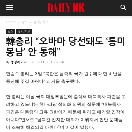
Home
뉴스
정치/외교
뉴스
정치/외교
韓총리 “오바마 당선돼도 ‘통미
봉남’ 안 통해”
By
양정아 기자
-
2008.11.03 1:29 오후
한승수 총리는 3일 “북한은 남측의 국가 원수에 대한 비난을
중단해 주길 바란다”고 거듭 촉구했다.
한 총리는 이날 국회 대정부질문에 출석해 대북특사 파견을 고
려하고 있느냐는 한나라당 정의화 의원의 질문에 “대북특사
파견은 대통령의 고유 권한이기 때문에 뭐라고 얘기할 입장이
아니다”면서도 “남북간 진지한 대화가 이뤄져서 현안 문제들
이 조속히 해결되길 바란다”며 이같이 말했다.