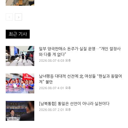
최근 기사
일부 양곡판매소 돈주가 실질 운영…“개인 쌀장사
와 다를 게 없다”
2026.08.07 6:03 오후
남녀평등 대대적 선전에 北 여성들 “현실과 동떨어
져” 불만
2026.08.07 4:01 오후
[남북통합] 통일은 선언이 아니라 실천이다
2026.08.07 2:01 오후