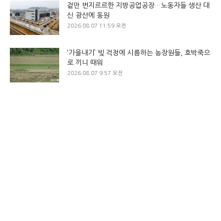
겉만 번지르르한 지방공업공장…노동자들 생산 대
신 광산에 동원
2026.08.07 11:59 오전
‘가을내기’ 빚 걱정에 시름하는 농장원들, 호박죽으
로 끼니 때워
2026.08.07 9:57 오전