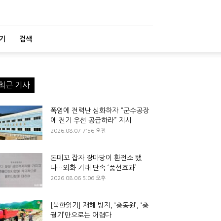
기
검색
최근 기사
폭염에 전력난 심화하자 “군수공장
에 전기 우선 공급하라” 지시
2026.08.07 7:56 오전
돈데꼬 잡자 장마당이 환전소 됐
다…외화 거래 단속 ‘풍선효과’
2026.08.06 5:06 오후
[북한읽기] 재해 방지, ‘총동원’, ‘총
궐기’만으로는 어렵다