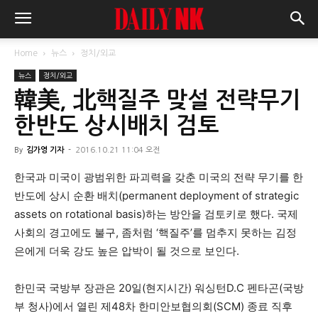
Home
뉴스
정치/외교
뉴스
정치/외교
韓美, 北핵질주 맞설 전략무기
한반도 상시배치 검토
By
김가영 기자
-
2016.10.21 11:04 오전
한국과 미국이 광범위한 파괴력을 갖춘 미국의 전략 무기를 한
반도에 상시 순환 배치(permanent deployment of strategic
assets on rotational basis)하는 방안을 검토키로 했다. 국제
사회의 경고에도 불구, 좀처럼 ‘핵질주’를 멈추지 못하는 김정
은에게 더욱 강도 높은 압박이 될 것으로 보인다.
한민국 국방부 장관은 20일(현지시간) 워싱턴D.C 펜타곤(국방
부 청사)에서 열린 제48차 한미안보협의회(SCM) 종료 직후