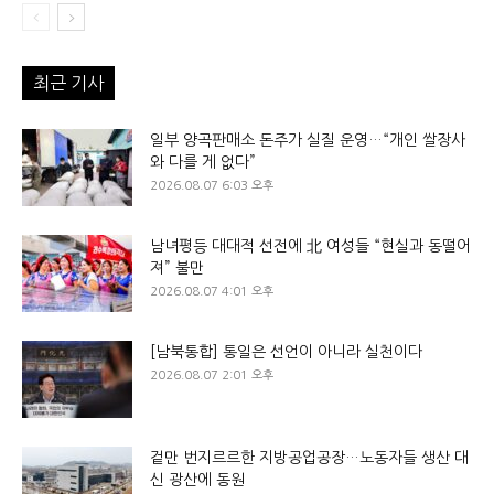
최근 기사
일부 양곡판매소 돈주가 실질 운영…“개인 쌀장사
와 다를 게 없다”
2026.08.07 6:03 오후
남녀평등 대대적 선전에 北 여성들 “현실과 동떨어
져” 불만
2026.08.07 4:01 오후
[남북통합] 통일은 선언이 아니라 실천이다
2026.08.07 2:01 오후
겉만 번지르르한 지방공업공장…노동자들 생산 대
신 광산에 동원