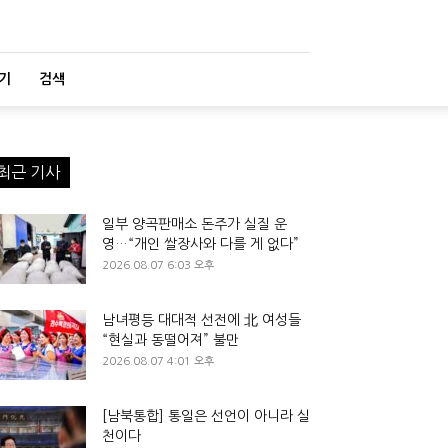
기
검색
최근 기사
일부 양곡판매소 돈주가 실질 운
영…“개인 쌀장사와 다를 게 없다”
2026.08.07 6:03 오후
남녀평등 대대적 선전에 北 여성들
“현실과 동떨어져” 불만
2026.08.07 4:01 오후
[남북통합] 통일은 선언이 아니라 실
천이다