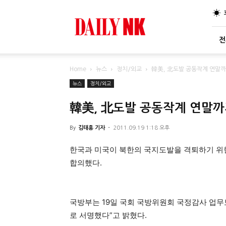
DailyNK
전
Home
뉴스
정치/외교
韓美, 北도발 공동작계 연말
뉴스
정치/외교
韓美, 北도발 공동작계 연말
By
김태홍 기자
-
2011.09.19 1:18 오후
한국과 미국이 북한의 국지도발을 격퇴하기 위한
합의했다.
국방부는 19일 국회 국방위원회 국정감사 업
로 서명했다”고 밝혔다.