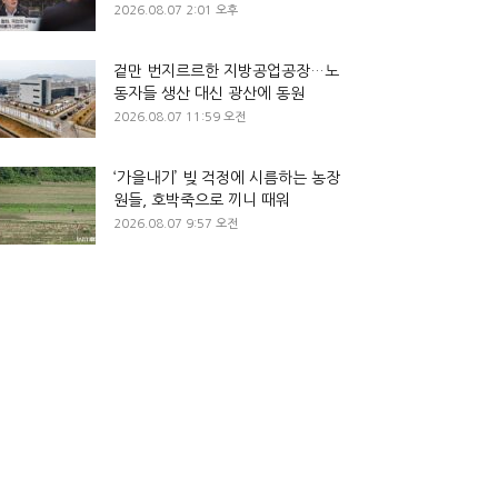
2026.08.07 2:01 오후
겉만 번지르르한 지방공업공장…노
동자들 생산 대신 광산에 동원
2026.08.07 11:59 오전
‘가을내기’ 빚 걱정에 시름하는 농장
원들, 호박죽으로 끼니 때워
2026.08.07 9:57 오전