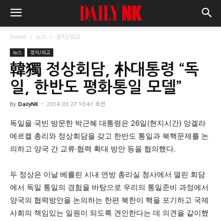
Home
뉴스
정치/외교
뉴스
정치/외교
韓獨 정상회담, 朴대통령 “독
일, 한반도 평화통일 모델”
By
DailyNK
-
2014.03.27 10:41 오전
독일을 국빈 방문한 박근혜 대통령은 26일(현지시간) 앙겔라
메르켈 총리와 정상회담을 갖고 한반도 통일과 북핵문제를 논
의하고 양국 간 교류·협력 확대 방안 등을 협의했다.
두 정상은 이날 베를린 시내 연방 총리실 청사에서 열린 회담
에서 독일 통일의 경험을 바탕으로 우리의 통일준비 과정에서
양국의 협력방안을 논의하는 한편 북한이 핵을 포기하고 국제
사회의 책임있는 일원이 되도록 견인한다는 데 의견을 같이했