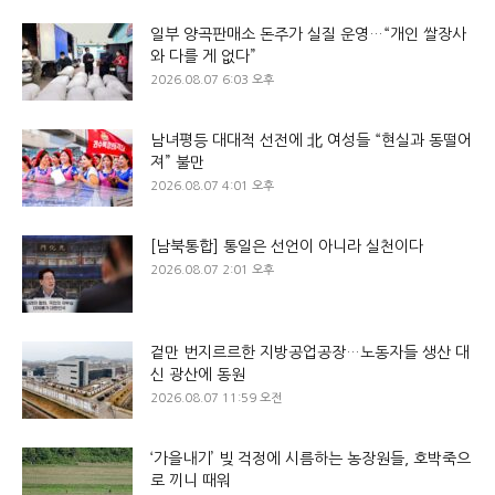
일부 양곡판매소 돈주가 실질 운영…“개인 쌀장사
와 다를 게 없다”
2026.08.07 6:03 오후
남녀평등 대대적 선전에 北 여성들 “현실과 동떨어
져” 불만
2026.08.07 4:01 오후
[남북통합] 통일은 선언이 아니라 실천이다
2026.08.07 2:01 오후
겉만 번지르르한 지방공업공장…노동자들 생산 대
신 광산에 동원
2026.08.07 11:59 오전
‘가을내기’ 빚 걱정에 시름하는 농장원들, 호박죽으
로 끼니 때워