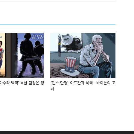
‘아수라 백작’ 북한 김정은 정
[펜스 만평] 아프간과 북핵…바이든의 고
뇌