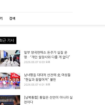
기
검색
최근 기사
일부 양곡판매소 돈주가 실질 운
영…“개인 쌀장사와 다를 게 없다”
2026.08.07 6:03 오후
남녀평등 대대적 선전에 北 여성들
“현실과 동떨어져” 불만
2026.08.07 4:01 오후
[남북통합] 통일은 선언이 아니라 실
천이다