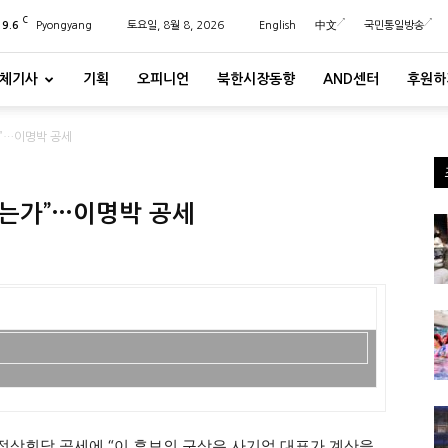
C
29.6
Pyongyang
토요일, 8월 8, 2026
English
中文
국민통일방송
체기사
기획
오피니언
북한시장동향
AND센터
후원하
”…이명박 공세
되는가”…이명박 공세
정상회담 공세에 “이 후보의 구상은 사기업 대표가 계산을