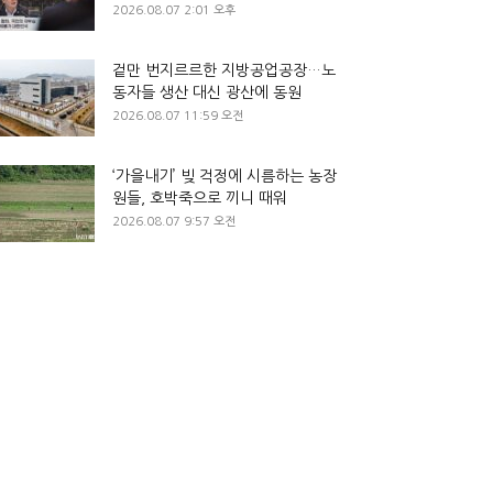
2026.08.07 2:01 오후
겉만 번지르르한 지방공업공장…노
동자들 생산 대신 광산에 동원
2026.08.07 11:59 오전
‘가을내기’ 빚 걱정에 시름하는 농장
원들, 호박죽으로 끼니 때워
2026.08.07 9:57 오전