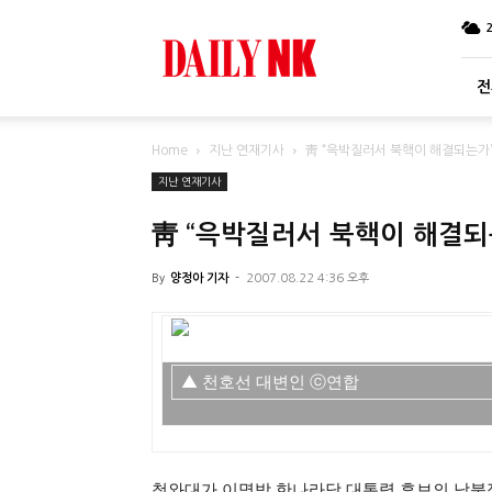
DailyNK
전
Home
지난 연재기사
靑 “윽박질러서 북핵이 해결되는가
지난 연재기사
靑 “윽박질러서 북핵이 해결
By
양정아 기자
-
2007.08.22 4:36 오후
▲ 천호선 대변인 ⓒ연합
청와대가 이명박 한나라당 대통령 후보의 남북