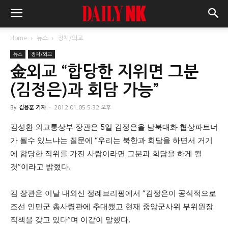
Home
뉴스
정치/외교
뉴스
정치/외교
金외교 “합당한 지위면 그분
(김정은)과 회담 가능”
By
김용훈 기자
-
2012.01.05 5:32 오후
김성환 외교통상부 장관은 5일 김정은을 남북대화 협상파트너
가 될수 있느냐는 질문에 “우리는 북한과 회담을 하면서 거기
에 합당한 직위를 가진 사람이라면 그분과 회담을 하게 될
것”이라고 밝혔다.
김 장관은 이날 내외신 정례브리핑에서 “김정은이 공식적으로
조선 인민군 총사령관에 추대됐고 현재 중앙군사위 부위원장
직책을 갖고 있다”며 이같이 말했다.