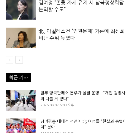
김여정 “존중 자세 유지 시 남북정상회담
논의할 수도”
北, 아킬레스건 ‘인권문제’ 거론에 최선희
비난 수위 높였다
최근 기사
일부 양곡판매소 돈주가 실질 운영…“개인 쌀장사
와 다를 게 없다”
2026.08.07 6:03 오후
남녀평등 대대적 선전에 北 여성들 “현실과 동떨어
져” 불만