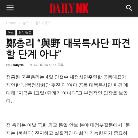
Home
뉴스
정치/외교
뉴스
정치/외교
鄭총리 “與野 대북특사단 파견
할 단계 아냐”
By
DailyNK
-
2014.04.04 5:37 오후
정홍원 국무총리는 4일 안철수 새정치민주연합 공동대표가
제안한 ‘남북정상회담 추진’과 ‘여야 공동 대북특사단 파견’에
대해 “지금은 (그럴) 단계가 아니다”고 부정적인 입장을 보였
다.
정 총리는 이날 국회 외교·통일·안보 분야 대정부질문에서 “문
제는 (북한과) 진지하고 실질적인 대화가 가능한지가 중요하