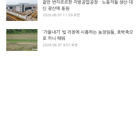
겉만 번지르르한 지방공업공장…노동자들 생산 대
신 광산에 동원
2026.08.07 11:59 오전
‘가을내기’ 빚 걱정에 시름하는 농장원들, 호박죽으
로 끼니 때워
2026.08.07 9:57 오전