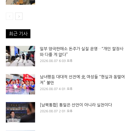
최근 기사
일부 양곡판매소 돈주가 실질 운영…“개인 쌀장사
와 다를 게 없다”
2026.08.07 6:03 오후
남녀평등 대대적 선전에 北 여성들 “현실과 동떨어
져” 불만
2026.08.07 4:01 오후
[남북통합] 통일은 선언이 아니라 실천이다
2026.08.07 2:01 오후