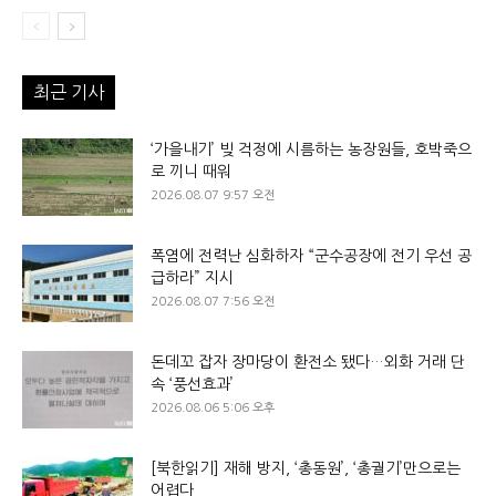
최근 기사
‘가을내기’ 빚 걱정에 시름하는 농장원들, 호박죽으
로 끼니 때워
2026.08.07 9:57 오전
폭염에 전력난 심화하자 “군수공장에 전기 우선 공
급하라” 지시
2026.08.07 7:56 오전
돈데꼬 잡자 장마당이 환전소 됐다…외화 거래 단
속 ‘풍선효과’
2026.08.06 5:06 오후
[북한읽기] 재해 방지, ‘총동원’, ‘총궐기’만으로는
어렵다