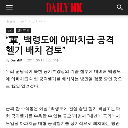
Home
뉴스
정치/외교
뉴스
정치/외교
“軍, 백령도에 아파치급 공격
헬기 배치 검토”
By
DailyNK
-
2011.06.12 3:06 오후
우리 군당국이 북한 공기부양정의 기습 침투에 대비해 백령도
에 아파치급 대형 공격헬기를 배치하는 방안을 검토 중인 것으
로 12일 알려졌다.
군의 한 소식통은 이날 “백령도에 건설 중인 헬기 격납고는 대
형 공격헬기를 수용할 수 있는 규모”라면서 “내년에 국외에서
도입될 아파치급 대형 공격헬기를 장기적으로 배치하는 방안