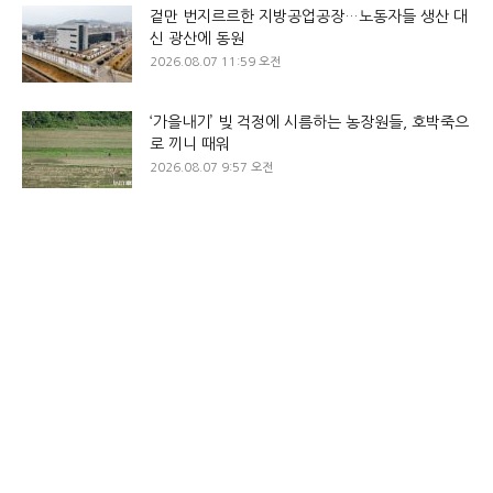
겉만 번지르르한 지방공업공장…노동자들 생산 대
신 광산에 동원
2026.08.07 11:59 오전
‘가을내기’ 빚 걱정에 시름하는 농장원들, 호박죽으
로 끼니 때워
2026.08.07 9:57 오전