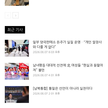
최근 기사
일부 양곡판매소 돈주가 실질 운영…“개인 쌀장사
와 다를 게 없다”
2026.08.07 6:03 오후
남녀평등 대대적 선전에 北 여성들 “현실과 동떨어
져” 불만
2026.08.07 4:01 오후
[남북통합] 통일은 선언이 아니라 실천이다
2026.08.07 2:01 오후