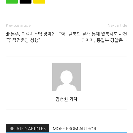
Previous article
Next article
北돈주, 의료시스템 장악?…“‘약
탈북민 철책 통해 월북시도 사건
국’ 직접운영 성행”
터지자, 통일부·경찰은…
김성환 기자
RELATED ARTICLES
MORE FROM AUTHOR