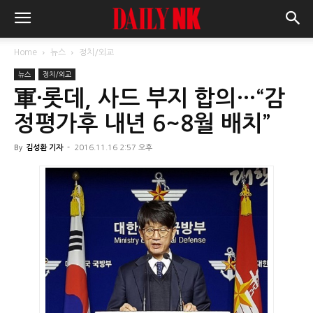
Home
뉴스
정치/외교
뉴스
정치/외교
軍·롯데, 사드 부지 합의…“감
정평가후 내년 6~8월 배치”
By
김성환 기자
-
2016.11.16 2:57 오후