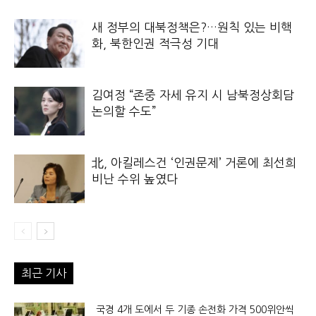
새 정부의 대북정책은?…원칙 있는 비핵
화, 북한인권 적극성 기대
김여정 “존중 자세 유지 시 남북정상회담
논의할 수도”
北, 아킬레스건 ‘인권문제’ 거론에 최선희
비난 수위 높였다
최근 기사
국경 4개 도에서 두 기종 손전화 가격 500위안씩