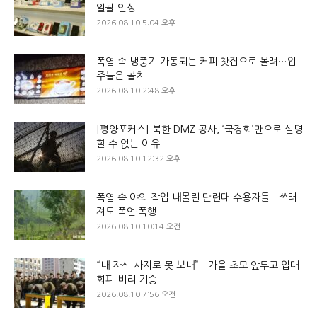
일괄 인상
2026.08.10 5:04 오후
폭염 속 냉풍기 가동되는 커피·찻집으로 몰려…업
주들은 골치
2026.08.10 2:48 오후
[평양포커스] 북한 DMZ 공사, ‘국경화’만으로 설명
할 수 없는 이유
2026.08.10 12:32 오후
폭염 속 야외 작업 내몰린 단련대 수용자들…쓰러
져도 폭언·폭행
2026.08.10 10:14 오전
“내 자식 사지로 못 보내”…가을 초모 앞두고 입대
회피 비리 기승
2026.08.10 7:56 오전