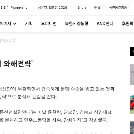
C
26.5
Pyongyang
금요일, 8월 7, 2026
English
中文
국민통일방송
체기사
기획
오피니언
북한시장동향
AND센터
후원하
의 와해전략”
의 와해전략”
‘혁신안’이 부결되면서 급속하게 분당 수순을 밟고 있는 것과
전략’으로 분석해 눈길을 끈다.
동선언실천연대’는 이날 윤한탁, 권오창, 김승교 상임대표
을 분쇄하고 민주노동당을 사수, 강화하자”고 강변했다.