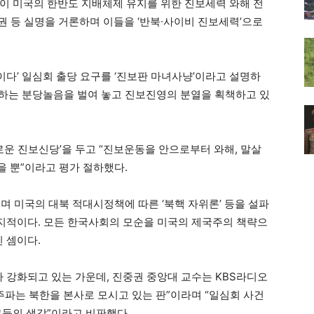
이 미국의 한반도 지배체제 유지를 위한 진보세력 와해 전
중권 등 실명을 거론하며 이들을 ‘반북∙사이비 진보세력’으로
다’ 일심회 출당 요구를 ‘진보판 마녀사냥’이라고 설명하
하는 분당놀음을 벌여 놓고 진보진영의 분열을 획책하고 있
로운 진보신당’을 두고 “진보운동을 안으로부터 와해, 말살
 뿐”이라고 평가 절하했다.
며 미국의 대북 적대시정책에 따른 ‘북핵 자위론’ 등을 설파
 지적이다. 모든 한국사회의 모순을 미국의 제국주의 책략으
힌 셈이다.
가 강화되고 있는 가운데, 진중권 중앙대 교수는 KBS라디오
주파는 북한을 본사로 모시고 있는 판”이라며 “일심회 사건
그들의 생각”이라고 비판했다.