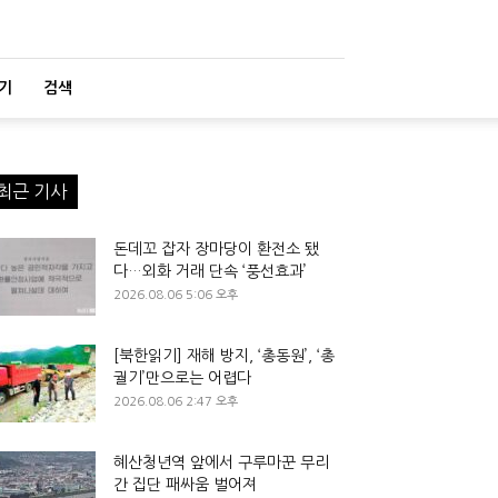
기
검색
최근 기사
돈데꼬 잡자 장마당이 환전소 됐
다…외화 거래 단속 ‘풍선효과’
2026.08.06 5:06 오후
[북한읽기] 재해 방지, ‘총동원’, ‘총
궐기’만으로는 어렵다
2026.08.06 2:47 오후
혜산청년역 앞에서 구루마꾼 무리
간 집단 패싸움 벌어져