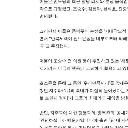
이들은 민노당의 최근 탈당 러시와 분당 움직임
략으로 규정했고, 조승수, 김형탁, 한석호, 진
명명했다.
그러면서 이들은 종북주의 논쟁을 ‘시대착오적이
면서 “반북세력이 진보운동을 내부로부터 와해
다”고 주장했다.
더불어 조승수 전 의원 등이 추진하고 있는 ‘새
시키려는 미국의 책동에 교묘하게 활용되고 있을
호소문을 통해 그 동안 ‘우리민족끼리’를 앞세우
했던 자주파(NL)의 속내가 여실히 들어났다는
로 보면서 ‘반미’가 그들의 최대의 과제임을 밝
반면, 자주파에 대한 평등파의 ‘종북주의’ 공세
‘안녕하십니까 백운기입니다’에 출연 “당 내 자
에서도 북한은 본사, 민노당은 지사라는 것이 