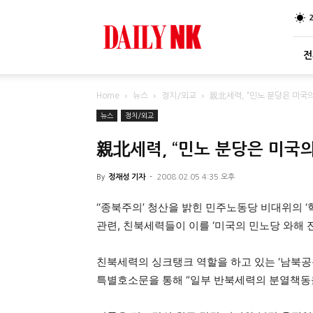
DailyNK
전
Home
뉴스
정치/외교
親北세력, “민노 분당은 미국
뉴스
정치/외교
親北세력, “민노 분당은 미국
By
정재성 기자
-
2008.02.05 4:35 오후
‘‘종북주의’ 청산을 밝힌 민주노동당 비대위의 
관련, 친북세력들이 이를 ‘미국의 민노당 와해 
친북세력의 싱크탱크 역할을 하고 있는 ‘남북공
특별호소문을 통해 “일부 반북세력의 분열책동