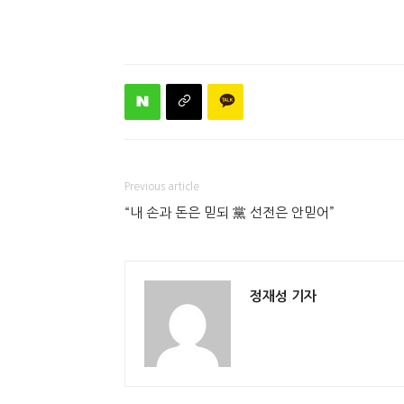
Previous article
“내 손과 돈은 믿되 黨 선전은 안믿어”
정재성 기자